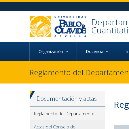
Ir al contenido principal de la página (alt + s)
Ir a la cabecera de la página (alt + c)
Ir al pie de la página (alt + p)
Ir al menú principal (alt + u)
Departam
Cuantitat
Organización
Docencia
I
Reglamento del Departamen
Documentación y actas
Reg
Reglamento del Departamento
Actas del Consejo de