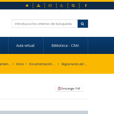
inicio
Mapa web
Contacto
Accesibilidad
Buscador
Buscar
Aula virtual
Biblioteca - CRAI
UPO - Departamento de Economía, Métodos Cuantitativos e Historia Económica
Inicio
Documentación y actas
Reglamento del Departamento
Descargar Pdf