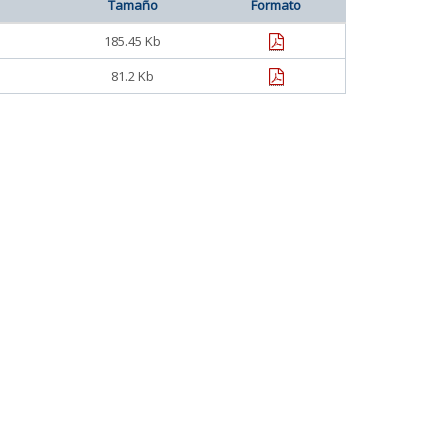
Tamaño
Formato
pdf
185.45 Kb
pdf
81.2 Kb