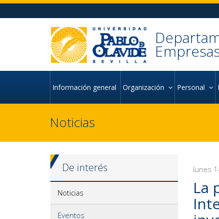
Ir al contenido principal de la página (alt + s)
Ir a la cabecera de la página (alt + c)
Ir al pie de la página (alt + p)
Ir al menú principal (alt + u)
Departam
Empresas
Información general
Organización
Personal
Noticias
De interés
lunes 1
La 
Noticias
Int
Eventos