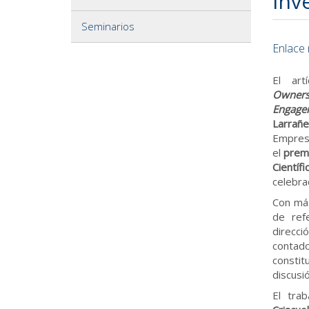
inv
Seminarios
Enlace 
El art
Owner
Engage
Larrañe
Empresa
el
prem
Científ
celebra
Con más
de ref
direcci
contad
constit
discusió
El tra