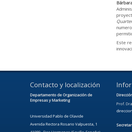
Bárbar
Admini
proyec
Quarter
numeros
permiti
Este re
innovac
Contacto y localización
Info
Departamento de Organización de
Direcció
Empresas y Marketing
Prof. Dra
direcci
Universidad Pablo de Olavide
Avenida Rectora Rosario Valpuesta, 1
Secretar