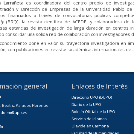
a Larrañeta
es coordinadora del centro propio de investig
stración y Dirección de Empresas de la Universidad Pablo de
tos financiados a través de convocatorias públicas competi
ly
(BRQ), la revista científica de ACEDE, y colaboradora de la
as estancias de investigación de larga duración en centros in
do consolidar una sólida red de colaboración con investigadores d
conocimiento pone en valor su trayectoria investigadora en ám
ión, con publicaciones en revistas académicas internacionales de 
rmación general
Enlaces de Interés
n
Directorio UPO (DUPO)
Diario de la UPO
. Beatriz Palacios Florencio
Boletín Oficial de la UPO
ondoem@upo.es
Servicio de Idiomas
Olavide en Carmona
ía
Facultad de Humanidades