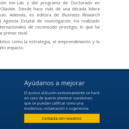
ación Inn-Lab y del programa de Doctorado en
 Olavide. Desde hace más de una década lidera
tivas. Además, es editora de
Business Research
 Agencia Estatal de Investigación. Ha realizado
ternacionales de reconocido prestigio, lo que ha
e primer nivel.
bitos como la estrategia, el emprendimiento y la
alto impacto.
Ayúdanos a mejorar
El acceso al buzón exclusivamente se hará
en caso de querer plantear cuestiones
que se puedan calificar como una
incidencia, reclamación o sugerencia.
Contacta con nosotros