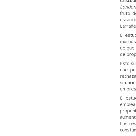
Criscuo
London
fruto d
estanc
Larrañe
El estu
muchos 
de que 
de prop
Esto su
que pu
rechaz
situaci
empres
El estu
emplead
proponi
aumenta
Los res
constan