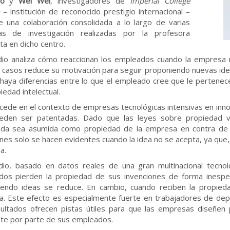
lo
y
Wei Wei
, investigadores de
Imperial College
– institución de reconocido prestigio internacional –
e una colaboración consolidada a lo largo de varias
ias de investigación realizadas por la profesora
ta en dicho centro.
dio analiza cómo reaccionan los empleados cuando la empresa 
casos reduce su motivación para seguir proponiendo nuevas idea
haya diferencias entre lo que el empleado cree que le pertenec
iedad intelectual.
cede en el contexto de empresas tecnológicas intensivas en inn
eden ser patentadas. Dado que las leyes sobre propiedad va
ada sea asumida como propiedad de la empresa en contra de l
ones solo se hacen evidentes cuando la idea no se acepta, ya que,
a.
dio, basado en datos reales de una gran multinacional tecno
os pierden la propiedad de sus invenciones de forma inesper
endo ideas se reduce. En cambio, cuando reciben la propieda
. Este efecto es especialmente fuerte en trabajadores de depa
ultados ofrecen pistas útiles para que las empresas diseñen p
te por parte de sus empleados.