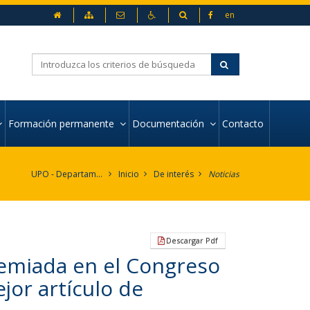
Inicio
Mapa web
Contacto
Accesibilidad
Buscador
en
Buscar
Formación permanente
Documentación
Contacto
UPO - Departamento de Organización de Empresas y Marketing
Inicio
De interés
Noticias
Descargar Pdf
remiada en el Congreso
jor artículo de