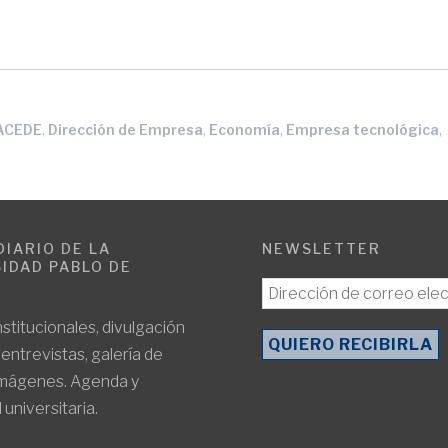
,
,
,
,
ACEDE
Dirección de Empresa
Economía
Empresa tecnológica
DIARIO DE LA
NEWSLETTER
IDAD PABLO DE
E
nstitucionales, divulgación
, entrevistas, galería de
imágenes. Agenda y
 universitaria.