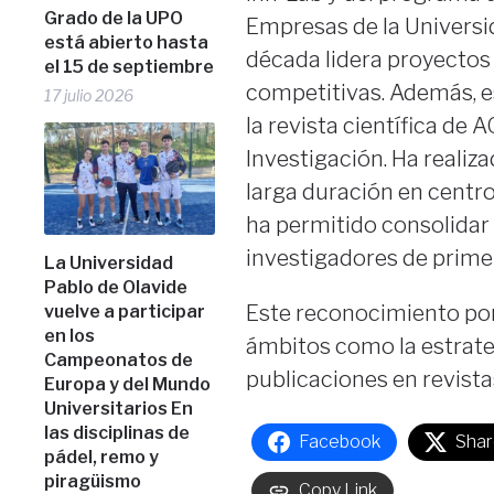
Grado de la UPO
Empresas de la Universi
está abierto hasta
década lidera proyectos
el 15 de septiembre
competitivas. Además, e
17 julio 2026
la revista científica de 
Investigación. Ha reali
larga duración en centro
ha permitido consolidar
investigadores de primer
La Universidad
Pablo de Olavide
Este reconocimiento pon
vuelve a participar
en los
ámbitos como la estrate
Campeonatos de
publicaciones en revist
Europa y del Mundo
Universitarios En
las disciplinas de
Facebook
Shar
pádel, remo y
piragüismo
Copy Link