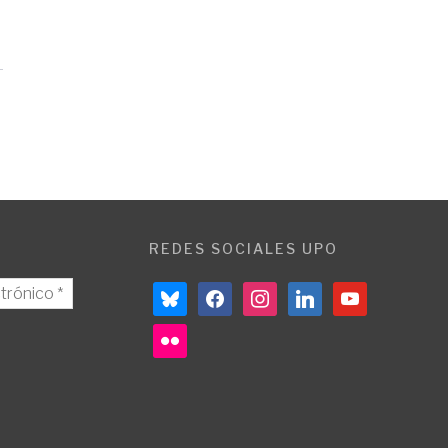
REDES SOCIALES UPO
bluesky
facebook
instagram
linkedin
youtube
flickr