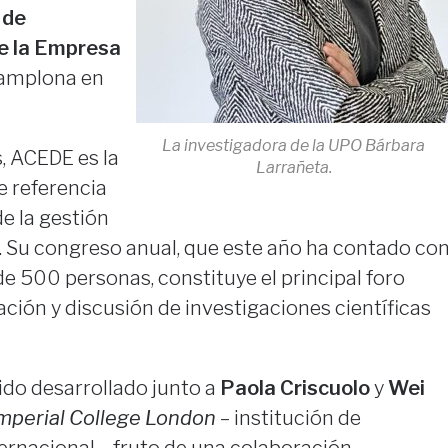
 de
e la Empresa
Pamplona en
La investigadora de la UPO Bárbara
, ACEDE es la
Larrañeta.
 referencia
e la gestión
. Su congreso anual, que este año ha contado co
de 500 personas, constituye el principal foro
ación y discusión de investigaciones científicas
ido desarrollado junto a
Paola Criscuolo
y
Wei
mperial College London
– institución de
ernacional – fruto de una colaboración