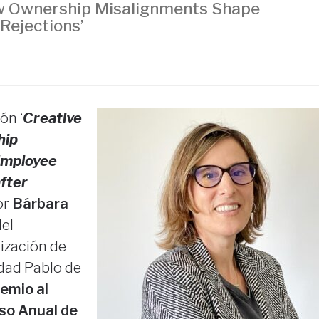
How Ownership Misalignments Shape
Rejections’
ón ‘
Creative
hip
Employee
fter
or
Bárbara
del
ización de
dad Pablo de
emio al
so Anual de