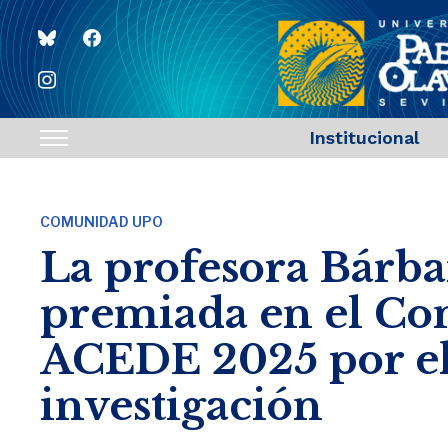
bluesky
facebook
instagram
Institucional
Toggle
sidebar
&
COMUNIDAD UPO
navigation
La profesora Bárba
premiada en el Co
ACEDE 2025 por el
investigación