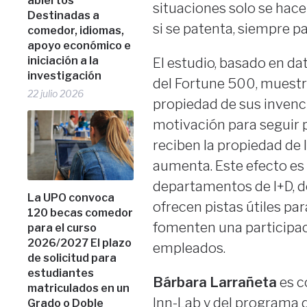
abiertos
situaciones solo se hace
Destinadas a
si se patenta, siempre p
comedor, idiomas,
apoyo económico e
iniciación a la
El estudio, basado en da
investigación
del Fortune 500, muestr
22 julio 2026
propiedad de sus invenc
motivación para seguir 
reciben la propiedad de 
aumenta. Este efecto es
departamentos de I+D, do
La UPO convoca
ofrecen pistas útiles pa
120 becas comedor
fomenten una participac
para el curso
2026/2027 El plazo
empleados.
de solicitud para
estudiantes
Bárbara Larrañeta
es c
matriculados en un
Inn-Lab y del programa 
Grado o Doble