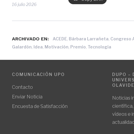
16 julio 2026
ARCHIVADO EN:
,
,
ACEDE
Bárbara Larrañeta
Congreso 
,
,
,
,
Galardón
Idea
Motivación
Premio
Tecnología
COMUNICACIÓN UPO
DUPO – 
UNIVERS
OLAVID
Contacto
Enviar Noticia
Noticias i
científica
Encuesta de Satisfacción
vídeos e 
actualidad