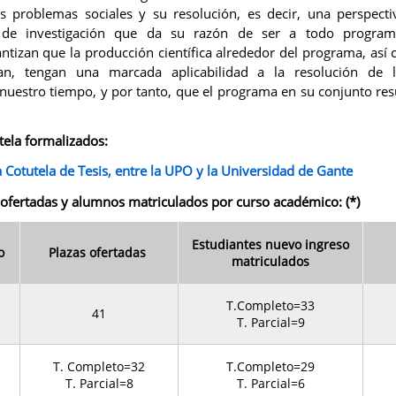
os problemas sociales y su resolución, es decir, una perspecti
u de investigación que da su razón de ser a todo program
antizan que la producción científica alrededor del programa, así 
n, tengan una marcada aplicabilidad a la resolución de l
uestro tiempo, y por tanto, que el programa en su conjunto resul
ela formalizados:
 Cotutela de Tesis, entre la UPO y la Universidad de Gante
 ofertadas y alumnos matriculados por curso académico: (*)
Estudiantes nuevo ingreso
o
Plazas ofertadas
matriculados
T.Completo=33
41
T. Parcial=9
T. Completo=32
T.Completo=29
T. Parcial=8
T. Parcial=6