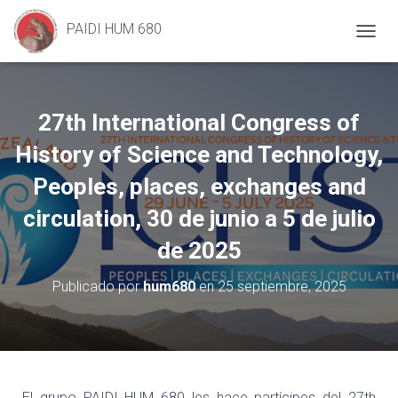
PAIDI HUM 680
C
A
M
B
I
27th International Congress of
A
R
History of Science and Technology,
M
O
Peoples, places, exchanges and
D
circulation, 30 de junio a 5 de julio
O
D
de 2025
E
N
A
Publicado por
hum680
en
25 septiembre, 2025
V
E
G
A
C
I
El grupo PAIDI HUM 680 les hace partícipes del 27th