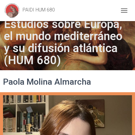
Geometry
, Frans Floris (1557)
PAIDI HUM 680
C
Estudios sobre Europa,
A
M
el mundo mediterráneo
B
I
A
y su difusión atlántica
R
M
(HUM 680)
O
D
O
D
Paola Molina Almarcha
E
N
A
V
E
G
A
C
I