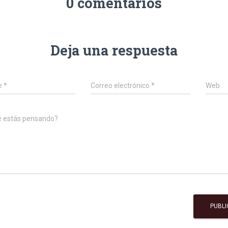
0 comentarios
Deja una respuesta
e
*
Correo electrónico
*
Web
é estás pensando?