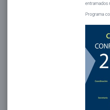
entramados m
Programa c