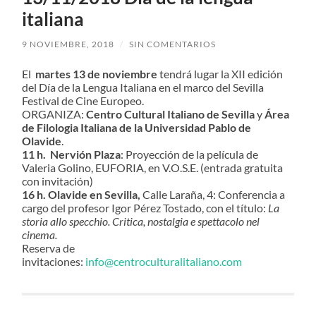
italiana
9 NOVIEMBRE, 2018
/
SIN COMENTARIOS
El
martes 13 de noviembre
tendrá lugar la XII edición
del Día de la Lengua Italiana en el marco del Sevilla
Festival de Cine Europeo.
ORGANIZA:
Centro Cultural Italiano de Sevilla
y
Área
de Filologia Italiana de la Universidad Pablo de
Olavide
.
11 h. Nervión Plaza
: Proyección de la película de
Valeria Golino, EUFORIA, en V.O.S.E. (entrada gratuita
con invitación)
16 h. Olavide en Sevilla,
Calle Laraña, 4: Conferencia a
cargo del profesor Igor Pérez Tostado, con el título:
La
storia allo specchio. Critica, nostalgia e spettacolo nel
cinema.
Reserva de
invitaciones:
info@centroculturalitaliano.com