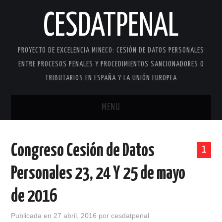
CESDATPENAL
PROYECTO DE EXCELENCIA MINECO: CESIÓN DE DATOS PERSONALES
ENTRE PROCESOS PENALES Y PROCEDIMIENTOS SANCIONADORES O
TRIBUTARIOS EN ESPAÑA Y LA UNIÓN EUROPEA
MENU
INICIO
Congreso Cesión de Datos
1
QUIÉNES SOMOS
Personales 23, 24 Y 25 de mayo
ACTIVIDADES
de 2016
CONTACTO
Publicada en
27 abril, 2016
por
cesdatpenal