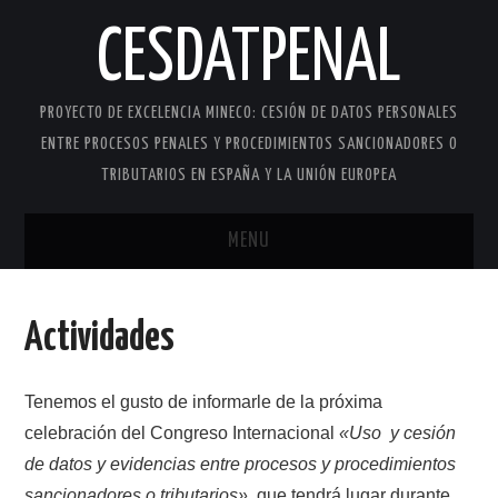
CESDATPENAL
PROYECTO DE EXCELENCIA MINECO: CESIÓN DE DATOS PERSONALES
ENTRE PROCESOS PENALES Y PROCEDIMIENTOS SANCIONADORES O
TRIBUTARIOS EN ESPAÑA Y LA UNIÓN EUROPEA
MENU
INICIO
Actividades
QUIÉNES SOMOS
Tenemos el gusto de informarle de la próxima
ACTIVIDADES
celebración del Congreso Internacional
«Uso y cesión
de datos y evidencias entre procesos y procedimientos
CONTACTO
sancionadores o tributarios»,
que tendrá lugar durante