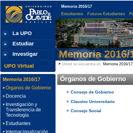
Memoria 2016/17
Estudiantes
Futuros Estudiantes
P
La UPO
Estudiar
Memoria 2016/
Investigar
Usted se encuentra en:
Memoria 2016/17
UPO Virtual
Órganos de Gobierno
Memoria 2016/17
Órganos de Gobierno
Consejo de Gobierno
Docencia
Claustro Universitario
Investigación y
Transferencia de
Consejo Social
Tecnología
Estudiantes
Internacionalización