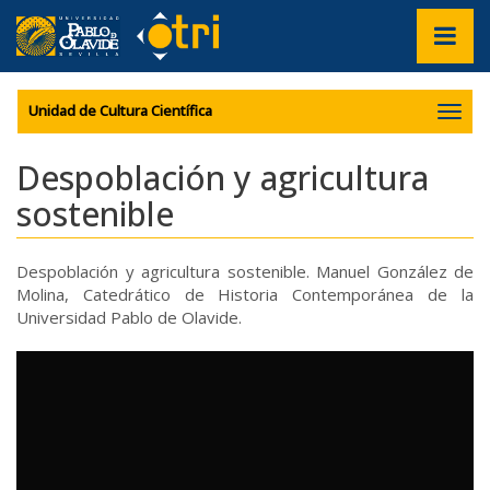
???
label.access.jump.content???
???
Mostrar/
label.access.jump.header???
???
navegac
label.access.jump.footer???
???
label.access.jump.menu???
Unidad de Cultura Científica
Despoblación y agricultura
sostenible
Despoblación y agricultura sostenible. Manuel González de
Molina, Catedrático de Historia Contemporánea de la
Universidad Pablo de Olavide.