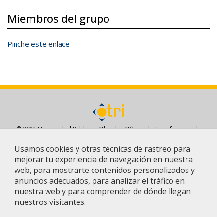
Miembros del grupo
Pinche este enlace
© 2026 Universidad Pablo de Olavide - Oficina de Transferencia de
Resultados de Investigación - OTRI
Usamos cookies y otras técnicas de rastreo para
Aviso legal
/
Política de Privacidad
/
Contacto
/
Configurar
mejorar tu experiencia de navegación en nuestra
cookies
web, para mostrarte contenidos personalizados y
anuncios adecuados, para analizar el tráfico en
nuestra web y para comprender de dónde llegan
nuestros visitantes.