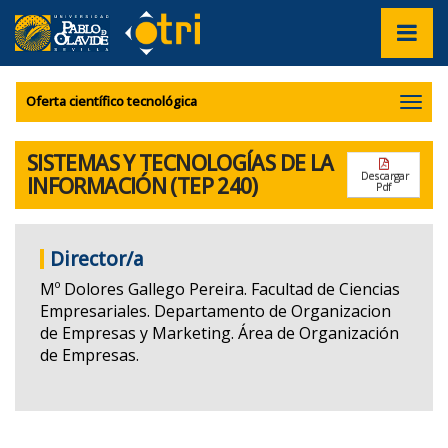
???
label.access.jump.content???
???
Mostrar/
label.access.jump.header???
???
navegac
label.access.jump.footer???
???
label.access.jump.menu???
Oferta científico tecnológica
SISTEMAS Y TECNOLOGÍAS DE LA
Descargar
INFORMACIÓN (TEP 240)
Pdf
Director/a
Mº Dolores Gallego Pereira. Facultad de Ciencias
Empresariales. Departamento de Organizacion
de Empresas y Marketing. Área de Organización
de Empresas.