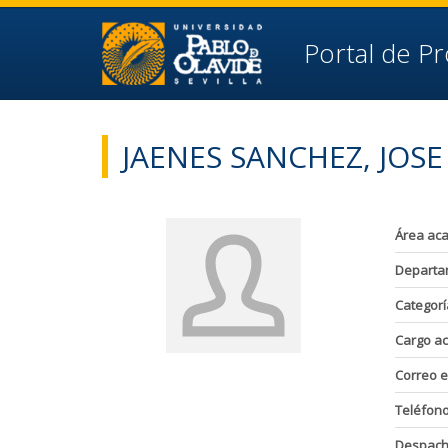
Ir al contenido principal de la página (alt + s)
Ir a la cabecera de la página (alt + c)
Ir al pie de la página (alt + p)
Portal de P
Ir al menú principal (alt + u)
JAENES SANCHEZ, JOS
Área ac
Departa
Categorí
Cargo a
Correo e
Teléfon
Despac