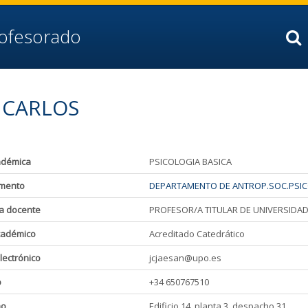
rofesorado
E CARLOS
adémica
PSICOLOGIA BASICA
mento
DEPARTAMENTO DE ANTROP.SOC.PSICO
a docente
PROFESOR/A TITULAR DE UNIVERSIDA
cadémico
Acreditado Catedrático
lectrónico
jcjaesan@upo.es
o
+34 650767510
ho
Edificio 14, planta 3, despacho 31