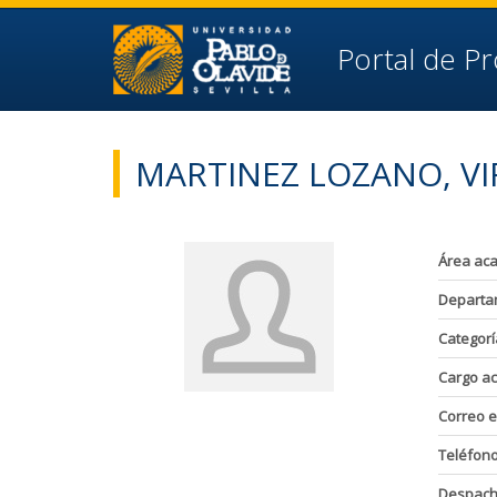
Ir al contenido principal de la página (alt + s)
Ir a la cabecera de la página (alt + c)
Ir al pie de la página (alt + p)
Portal de P
Ir al menú principal (alt + u)
MARTINEZ LOZANO, VI
Área ac
Departa
Categorí
Cargo a
Correo e
Teléfon
Despac