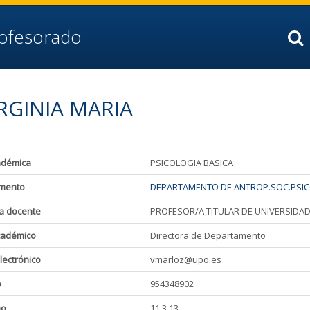
rofesorado
RGINIA MARIA
adémica
PSICOLOGIA BASICA
mento
DEPARTAMENTO DE ANTROP.SOC.PSICO
a docente
PROFESOR/A TITULAR DE UNIVERSIDA
cadémico
Directora de Departamento
lectrónico
vmarloz@upo.es
o
954348902
ho
11.3.13