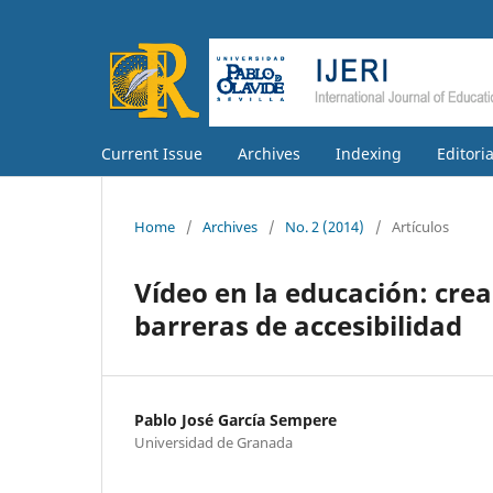
Current Issue
Archives
Indexing
Editori
Home
/
Archives
/
No. 2 (2014)
/
Artículos
Vídeo en la educación: cre
barreras de accesibilidad
Pablo José García Sempere
Universidad de Granada