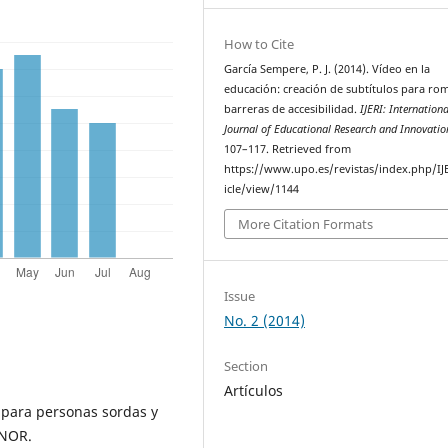
How to Cite
García Sempere, P. J. (2014). Vídeo en la
educación: creación de subtítulos para ro
barreras de accesibilidad.
IJERI: Internationa
Journal of Educational Research and Innovatio
107–117. Retrieved from
https://www.upo.es/revistas/index.php/IJ
icle/view/1144
More Citation Formats
Issue
No. 2 (2014)
Section
Artículos
para personas sordas y
ENOR.