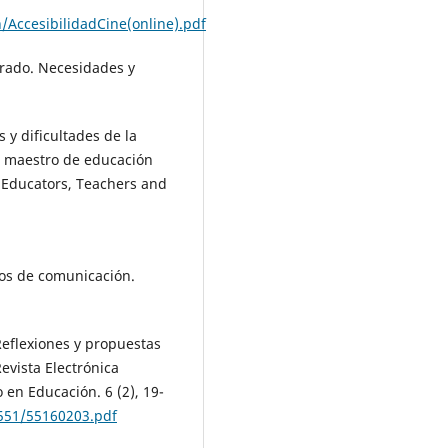
AccesibilidadCine(online).pdf
orado. Necesidades y
 y dificultades de la
el maestro de educación
r Educators, Teachers and
ios de comunicación.
Reflexiones y propuestas
evista Electrónica
 en Educación. 6 (2), 19-
/551/55160203.pdf