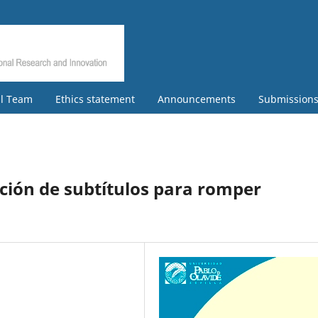
al Team
Ethics statement
Announcements
Submission
ación de subtítulos para romper