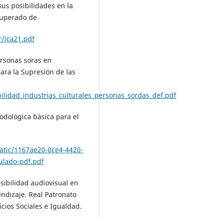
 sus posibilidades en la
ecuperado de
r/jca21.pdf
ersonas soras en
ara la Supresión de las
ilidad_industrias_culturales_personas_sordas_def.pdf
todológica básica para el
atic/1167ae20-0ce4-4420-
ulado-pdf.pdf
esibilidad audiovisual en
endizaje. Real Patronato
cios Sociales e Igualdad.