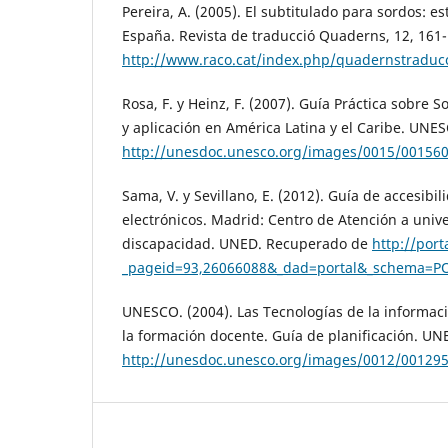
Pereira, A. (2005). El subtitulado para sordos: e
España. Revista de traducció Quaderns, 12, 161
http://www.raco.cat/index.php/quadernstraducc
Rosa, F. y Heinz, F. (2007). Guía Práctica sobre S
y aplicación en América Latina y el Caribe. UN
http://unesdoc.unesco.org/images/0015/00156
Sama, V. y Sevillano, E. (2012). Guía de accesib
electrónicos. Madrid: Centro de Atención a unive
discapacidad. UNED. Recuperado de
http://por
_pageid=93,26066088&_dad=portal&_schema=P
UNESCO. (2004). Las Tecnologías de la informac
la formación docente. Guía de planificación. U
http://unesdoc.unesco.org/images/0012/00129