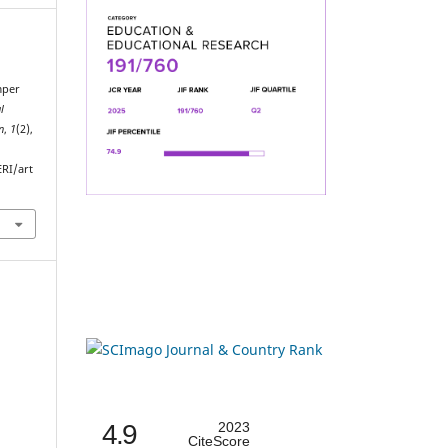
mper
l
n
,
1
(2),
ERI/art
4.9
2023
CiteScore