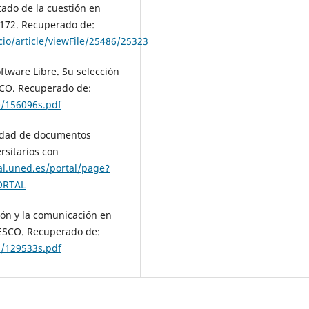
stado de la cuestión en
-172. Recuperado de:
io/article/viewFile/25486/25323
oftware Libre. Su selección
ESCO. Recuperado de:
0/156096s.pdf
ilidad de documentos
rsitarios con
tal.uned.es/portal/page?
ORTAL
ión y la comunicación en
NESCO. Recuperado de:
5/129533s.pdf