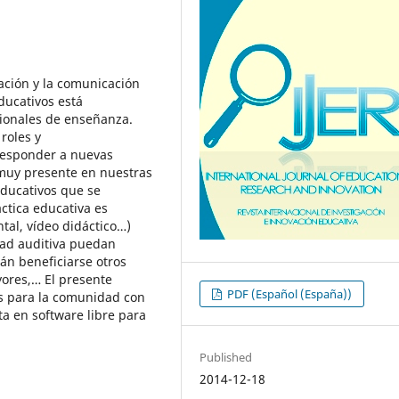
mación y la comunicación
ducativos está
cionales de enseñanza.
roles y
 responder a nuevas
muy presente en nuestras
educativos que se
ctica educativa es
tal, vídeo didáctico…)
dad auditiva puedan
án beneficiarse otros
yores,… El presente
PDF (Español (España))
os para la comunidad con
a en software libre para
Published
2014-12-18