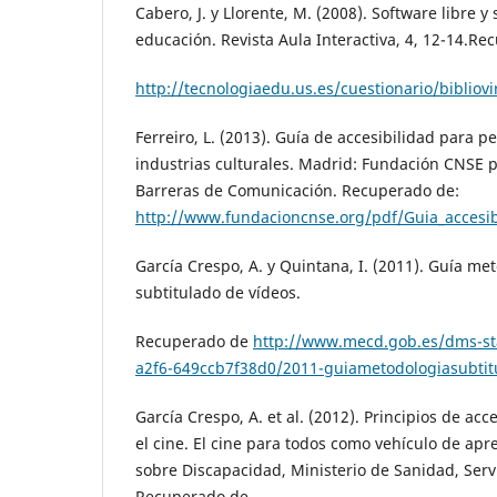
Cabero, J. y Llorente, M. (2008). Software libre y
educación. Revista Aula Interactiva, 4, 12-14.R
http://tecnologiaedu.us.es/cuestionario/bibliovi
Ferreiro, L. (2013). Guía de accesibilidad para p
industrias culturales. Madrid: Fundación CNSE p
Barreras de Comunicación. Recuperado de:
http://www.fundacioncnse.org/pdf/Guia_accesib
García Crespo, A. y Quintana, I. (2011). Guía me
subtitulado de vídeos.
Recuperado de
http://www.mecd.gob.es/dms-st
a2f6-649ccb7f38d0/2011-guiametodologiasubtit
García Crespo, A. et al. (2012). Principios de acc
el cine. El cine para todos como vehículo de apr
sobre Discapacidad, Ministerio de Sanidad, Servi
Recuperado de