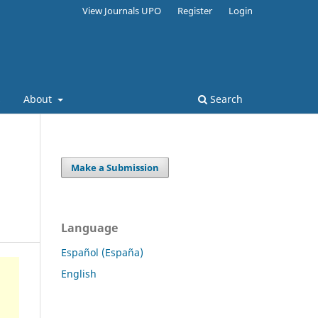
View Journals UPO
Register
Login
s
About
Search
Make a Submission
Language
Español (España)
English