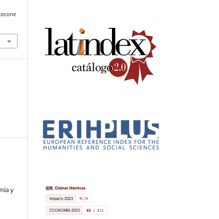
tecone
mía y