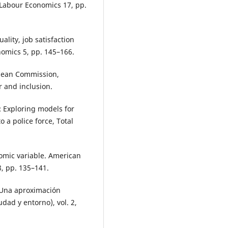
Labour Economics 17, pp.
uality, job satisfaction
nomics 5, pp. 145–166.
opean Commission,
r and inclusion.
): Exploring models for
o a police force, Total
nomic variable. American
, pp. 135–141.
: Una aproximación
dad y entorno), vol. 2,