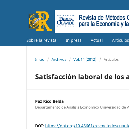
Sobre la revista
In press
Actual
Artículo
Inicio
/
Archivos
/
Vol. 14 (2012)
/
Artículos
Satisfacción laboral de los
Paz Rico Belda
Departamento de Análisis Económico Universidad de V
DOI:
https://doi.org/10.46661/revmetodoscuan