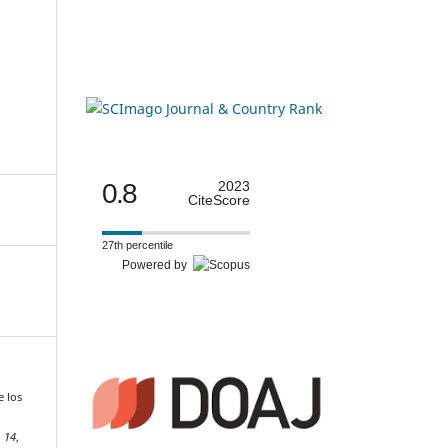
0.8
2023
CiteScore
27th percentile
Powered by
e los
,
14
,