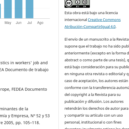
Esta obra está bajo una licencia
internacional
Creative Commons
Atribución-CompartirIgual 4.0
.
El envío de un manuscrito a la Revista
supone que el trabajo no ha sido pub
anteriormente (excepto en la forma 
abstract o como parte de una tesis), 
istics in workers' job and
está bajo consideración para su publi
EDEA Documento de trabajo
en ninguna otra revista o editorial y 
caso de aceptación, los autores están
conforme con la transferencia automá
n Europe, FEDEA Documento
del copyright a la Revista para su
publicación y difusión. Los autores
retendrán los derechos de autor para
rminantes de la
y compartir su artículo con un uso
omía y Empresa, Nº 52 y 53
personal, institucional o con fines
re 2005, pp. 105–118.
docentes; igualmente retiene los der