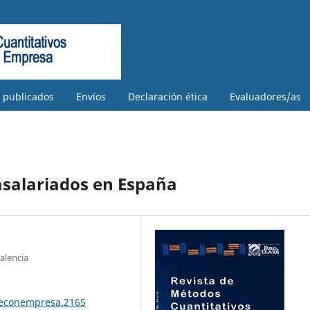
s publicados
Envíos
Declaración ética
Evaluadores/as
 asalariados en España
alencia
teconempresa.2165