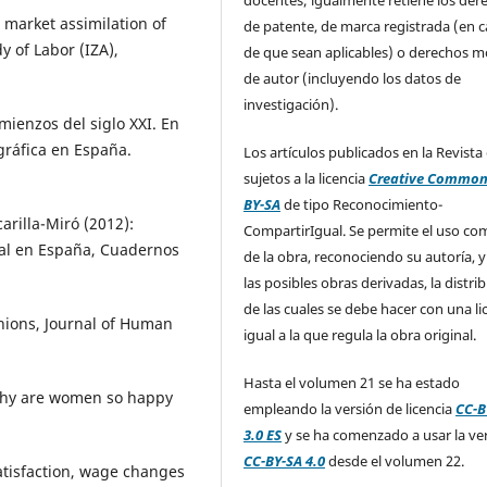
 market assimilation of
de patente, de marca registrada (en 
y of Labor (IZA),
de que sean aplicables) o derechos m
de autor (incluyendo los datos de
investigación).
mienzos del siglo XXI. En
ográfica en España.
Los artículos publicados en la Revista
sujetos a la licencia
Creative Common
BY-SA
de tipo Reconocimiento-
arilla-Miró (2012):
CompartirIgual. Se permite el uso com
ral en España, Cuadernos
de la obra, reconociendo su autoría, y
las posibles obras derivadas, la distri
de las cuales se debe hacer con una li
unions, Journal of Human
igual a la que regula la obra original.
Hasta el volumen 21 se ha estado
: why are women so happy
empleando la versión de licencia
CC-B
3.0 ES
y se ha comenzado a usar la ve
CC-BY-SA 4.0
desde el volumen 22.
 satisfaction, wage changes