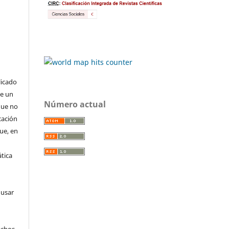
licado
de un
Número actual
que no
cación
que, en
tica
 usar
echos