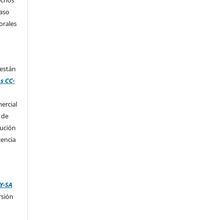
caso
orales
 están
s CC-
ercial
 de
bución
cencia
Y-SA
rsión