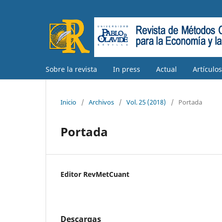
Sobre la revista
In press
Actual
Artículo
Inicio
/
Archivos
/
Vol. 25 (2018)
/
Portada
Portada
Editor RevMetCuant
Descargas