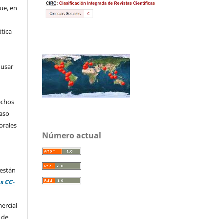
que, en
tica
 usar
echos
caso
orales
Número actual
 están
s CC-
ercial
 de