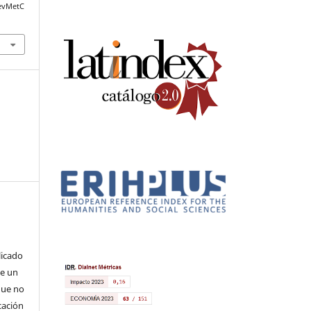
RevMetC
licado
de un
que no
cación