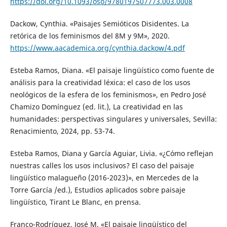
https://doi.org/10.1093/oso/9780197507773.003.0008
Dackow, Cynthia. «Paisajes Semióticos Disidentes. La
retórica de los feminismos del 8M y 9M», 2020.
https://www.aacademica.org/cynthia.dackow/4.pdf
Esteba Ramos, Diana. «El paisaje lingüístico como fuente de
análisis para la creatividad léxica: el caso de los usos
neológicos de la esfera de los feminismos», en Pedro José
Chamizo Domínguez (ed. lit.), La creatividad en las
humanidades: perspectivas singulares y universales, Sevilla:
Renacimiento, 2024, pp. 53-74.
Esteba Ramos, Diana y García Aguiar, Livia. «¿Cómo reflejan
nuestras calles los usos inclusivos? El caso del paisaje
lingüístico malagueño (2016-2023)», en Mercedes de la
Torre García /ed.), Estudios aplicados sobre paisaje
lingüístico, Tirant Le Blanc, en prensa.
Franco-Rodríguez, José M. «El paisaje lingüístico del