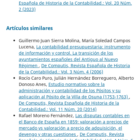
Española de Historia de la Contabilidad.: Vol. 20 Núm.
2 (2023)
Artículos similares
Guillermo Juan Sierra Molina, María Soledad Campos
Lucena,
La contabilidad presupuestaria: instrumento
de información y control. La transición de los
ayuntamientos españoles del Antiguo al Nuevo
Régimen
,
De Computis, Revista Española de Historia
de la Contabilidad.: Vol. 3 Núm. 4 (2006)
Rocío Caro Puro, Julián Hernández Borreguero, Alberto
Donoso Anes,
Estudio normativo sobre la
administración y contabilidad de los Pósitos y su
aplicación al Pósito de la Villa de Osuna (1753-1763)
,
De Computis, Revista Española de Historia de la
Contabilidad.: Vol. 11 Núm. 20 (2014)
Rafael Moreno Fernández,
Las disputas contables en
el Banco de España en 1859: valoración a precios de
mercado vs valoración a precio de adquisición, el
devengo y otras cuestiones
,
De Computis, Revista