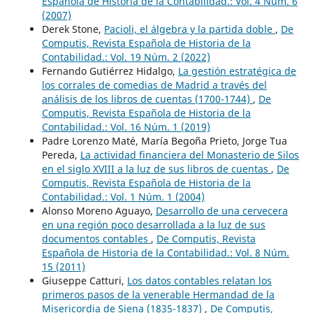
Española de Historia de la Contabilidad.: Vol. 4 Núm. 6
(2007)
Derek Stone,
Pacioli, el álgebra y la partida doble
,
De
Computis, Revista Española de Historia de la
Contabilidad.: Vol. 19 Núm. 2 (2022)
Fernando Gutiérrez Hidalgo,
La gestión estratégica de
los corrales de comedias de Madrid a través del
análisis de los libros de cuentas (1700-1744)
,
De
Computis, Revista Española de Historia de la
Contabilidad.: Vol. 16 Núm. 1 (2019)
Padre Lorenzo Maté, María Begoña Prieto, Jorge Tua
Pereda,
La actividad financiera del Monasterio de Silos
en el siglo XVIII a la luz de sus libros de cuentas
,
De
Computis, Revista Española de Historia de la
Contabilidad.: Vol. 1 Núm. 1 (2004)
Alonso Moreno Aguayo,
Desarrollo de una cervecera
en una región poco desarrollada a la luz de sus
documentos contables
,
De Computis, Revista
Española de Historia de la Contabilidad.: Vol. 8 Núm.
15 (2011)
Giuseppe Catturi,
Los datos contables relatan los
primeros pasos de la venerable Hermandad de la
Misericordia de Siena (1835-1837)
,
De Computis,