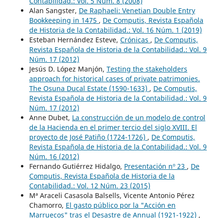
Contabilidad.: Vol. 5 Núm. 8 (2008)
Alan Sangster,
De Raphaeli: Venetian Double Entry
Bookkeeping in 1475
,
De Computis, Revista Española
de Historia de la Contabilidad.: Vol. 16 Núm. 1 (2019)
Esteban Hernández Esteve,
Crónicas
,
De Computis,
Revista Española de Historia de la Contabilidad.: Vol. 9
Núm. 17 (2012)
Jesús D. López Manjón,
Testing the stakeholders
approach for historical cases of private patrimonies.
The Osuna Ducal Estate (1590-1633)
,
De Computis,
Revista Española de Historia de la Contabilidad.: Vol. 9
Núm. 17 (2012)
Anne Dubet,
La construcción de un modelo de control
de la Hacienda en el primer tercio del siglo XVIII. El
proyecto de José Patiño (1724-1726)
,
De Computis,
Revista Española de Historia de la Contabilidad.: Vol. 9
Núm. 16 (2012)
Fernando Gutiérrez Hidalgo,
Presentación nº 23
,
De
Computis, Revista Española de Historia de la
Contabilidad.: Vol. 12 Núm. 23 (2015)
Mª Araceli Casasola Balsells, Vicente Antonio Pérez
Chamorro,
El gasto público por la "Acción en
Marruecos" tras el Desastre de Annual (1921-1922)
,