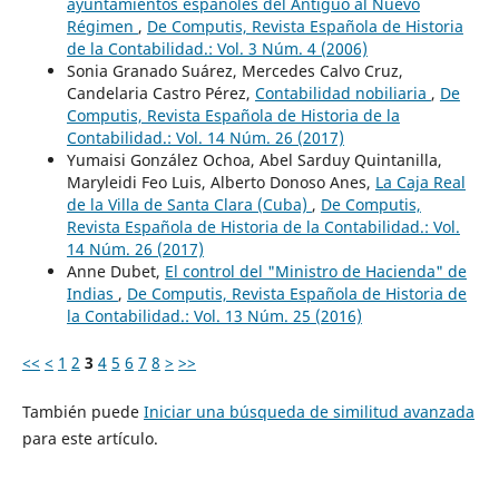
ayuntamientos españoles del Antiguo al Nuevo
Régimen
,
De Computis, Revista Española de Historia
de la Contabilidad.: Vol. 3 Núm. 4 (2006)
Sonia Granado Suárez, Mercedes Calvo Cruz,
Candelaria Castro Pérez,
Contabilidad nobiliaria
,
De
Computis, Revista Española de Historia de la
Contabilidad.: Vol. 14 Núm. 26 (2017)
Yumaisi González Ochoa, Abel Sarduy Quintanilla,
Maryleidi Feo Luis, Alberto Donoso Anes,
La Caja Real
de la Villa de Santa Clara (Cuba)
,
De Computis,
Revista Española de Historia de la Contabilidad.: Vol.
14 Núm. 26 (2017)
Anne Dubet,
El control del "Ministro de Hacienda" de
Indias
,
De Computis, Revista Española de Historia de
la Contabilidad.: Vol. 13 Núm. 25 (2016)
<<
<
1
2
3
4
5
6
7
8
>
>>
También puede
Iniciar una búsqueda de similitud avanzada
para este artículo.