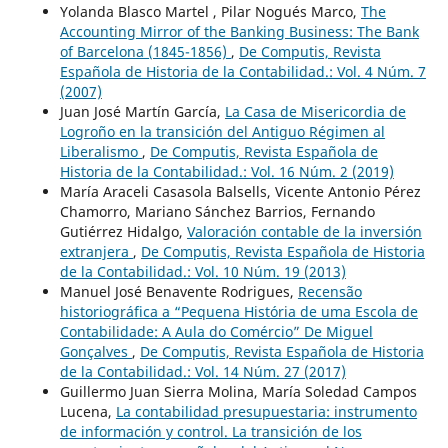
Yolanda Blasco Martel , Pilar Nogués Marco,
The
Accounting Mirror of the Banking Business: The Bank
of Barcelona (1845-1856)
,
De Computis, Revista
Española de Historia de la Contabilidad.: Vol. 4 Núm. 7
(2007)
Juan José Martín García,
La Casa de Misericordia de
Logroño en la transición del Antiguo Régimen al
Liberalismo
,
De Computis, Revista Española de
Historia de la Contabilidad.: Vol. 16 Núm. 2 (2019)
María Araceli Casasola Balsells, Vicente Antonio Pérez
Chamorro, Mariano Sánchez Barrios, Fernando
Gutiérrez Hidalgo,
Valoración contable de la inversión
extranjera
,
De Computis, Revista Española de Historia
de la Contabilidad.: Vol. 10 Núm. 19 (2013)
Manuel José Benavente Rodrigues,
Recensão
historiográfica a “Pequena História de uma Escola de
Contabilidade: A Aula do Comércio” De Miguel
Gonçalves
,
De Computis, Revista Española de Historia
de la Contabilidad.: Vol. 14 Núm. 27 (2017)
Guillermo Juan Sierra Molina, María Soledad Campos
Lucena,
La contabilidad presupuestaria: instrumento
de información y control. La transición de los