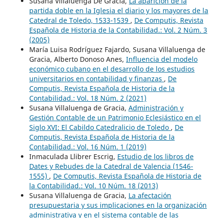
Susana Villaluenga De Gracia,
La aparición de la
partida doble en la Iglesia el diario y los mayores de la
Catedral de Toledo, 1533-1539
,
De Computis, Revista
Española de Historia de la Contabilidad.: Vol. 2 Núm. 3
(2005)
María Luisa Rodríguez Fajardo, Susana Villaluenga de
Gracia, Alberto Donoso Anes,
Influencia del modelo
económico cubano en el desarrollo de los estudios
universitarios en contabilidad y finanzas
,
De
Computis, Revista Española de Historia de la
Contabilidad.: Vol. 18 Núm. 2 (2021)
Susana Villaluenga de Gracia,
Administración y
Gestión Contable de un Patrimonio Eclesiástico en el
Siglo XVI: El Cabildo Catedralicio de Toledo
,
De
Computis, Revista Española de Historia de la
Contabilidad.: Vol. 16 Núm. 1 (2019)
Inmaculada Llibrer Escrig,
Estudio de los libros de
Dates y Rebudes de la Catedral de Valencia (1546-
1555)
,
De Computis, Revista Española de Historia de
la Contabilidad.: Vol. 10 Núm. 18 (2013)
Susana Villaluenga de Gracia,
La afectación
presupuestaria y sus implicaciones en la organización
administrativa y en el sistema contable de las