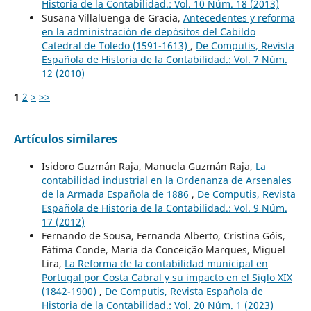
Historia de la Contabilidad.: Vol. 10 Núm. 18 (2013)
Susana Villaluenga de Gracia,
Antecedentes y reforma
en la administración de depósitos del Cabildo
Catedral de Toledo (1591-1613)
,
De Computis, Revista
Española de Historia de la Contabilidad.: Vol. 7 Núm.
12 (2010)
1
2
>
>>
Artículos similares
Isidoro Guzmán Raja, Manuela Guzmán Raja,
La
contabilidad industrial en la Ordenanza de Arsenales
de la Armada Española de 1886
,
De Computis, Revista
Española de Historia de la Contabilidad.: Vol. 9 Núm.
17 (2012)
Fernando de Sousa, Fernanda Alberto, Cristina Góis,
Fátima Conde, Maria da Conceição Marques, Miguel
Lira,
La Reforma de la contabilidad municipal en
Portugal por Costa Cabral y su impacto en el Siglo XIX
(1842-1900)
,
De Computis, Revista Española de
Historia de la Contabilidad.: Vol. 20 Núm. 1 (2023)