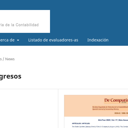
cerca de
Listado de evaluadores-as
Indexación
as / News
gresos