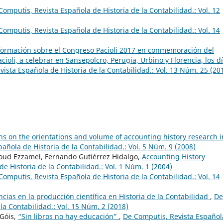
Computis, Revista Española de Historia de la Contabilidad.: Vol. 12
Computis, Revista Española de Historia de la Contabilidad.: Vol. 14
nformación sobre el Congreso Pacioli 2017 en conmemoración del
ioli, a celebrar en Sansepolcro, Perugia, Urbino y Florencia, los d
ista Española de Historia de la Contabilidad.: Vol. 13 Núm. 25 (20
ns on the orientations and volume of accounting history research i
añola de Historia de la Contabilidad.: Vol. 5 Núm. 9 (2008)
ud Ezzamel, Fernando Gutiérrez Hidalgo,
Accounting History
e Historia de la Contabilidad.: Vol. 1 Núm. 1 (2004)
Computis, Revista Española de Historia de la Contabilidad.: Vol. 14
cias en la producción científica en Historia de la Contabilidad
,
De
la Contabilidad.: Vol. 15 Núm. 2 (2018)
 Góis,
“Sin libros no hay educación”
,
De Computis, Revista Español