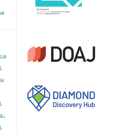
ual
e la
l.
la
l.
d.:
l.