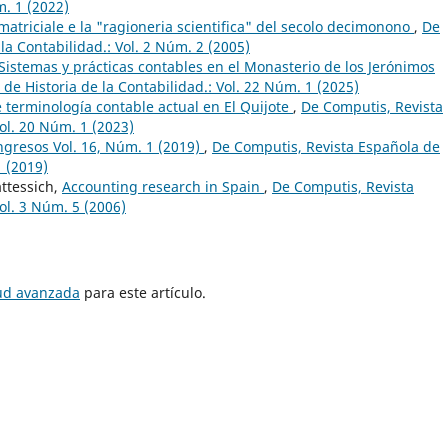
m. 1 (2022)
 matriciale e la "ragioneria scientifica" del secolo decimonono
,
De
la Contabilidad.: Vol. 2 Núm. 2 (2005)
Sistemas y prácticas contables en el Monasterio de los Jerónimos
de Historia de la Contabilidad.: Vol. 22 Núm. 1 (2025)
e terminología contable actual en El Quijote
,
De Computis, Revista
Vol. 20 Núm. 1 (2023)
ngresos Vol. 16, Núm. 1 (2019)
,
De Computis, Revista Española de
1 (2019)
ttessich,
Accounting research in Spain
,
De Computis, Revista
ol. 3 Núm. 5 (2006)
tud avanzada
para este artículo.