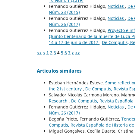
16 Núm. 1 (2019)
Fernando Gutiérrez Hidalgo,
Noticias
,
De 
Núm. 23 (2015)
Fernando Gutiérrez Hidalgo,
Noticias
,
De 
Núm. 26 (2017)
Fernando Gutiérrez Hidalgo,
Proyecto e i
Quinto Centenario de la muerte de Luca Pac
14 a 17 de junio de 2017
,
De Computis, Rev
<<
<
1
2
3
4
5
6
7
>
>>
Artículos similares
Esteban Hernández Esteve,
Some reflectio
the 21st century
,
De Computis, Revista Esp
Salvador Nicolás Carmona Moreno, Mahmo
Research
,
De Computis, Revista Española d
Fernando Gutiérrez Hidalgo,
Noticias
,
De 
Núm. 26 (2017)
Begoña Prieto, Fernando Gutiérrez,
Tenden
Computis, Revista Española de Historia de 
Miguel Gonçalves, Cecília Duarte, Cristina