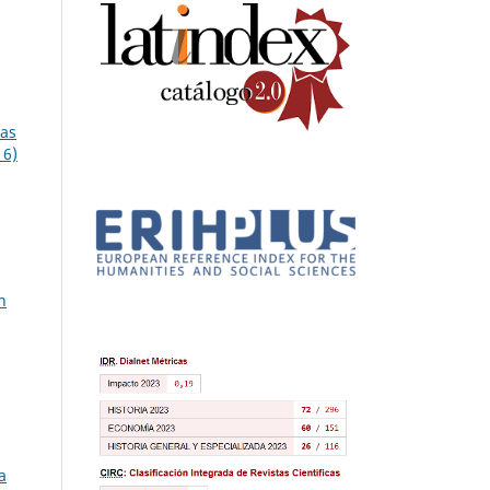
ías
16)
n
a