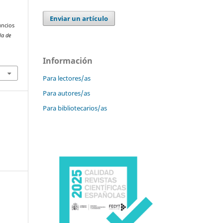
Enviar un artículo
uncios
la de
Información
Para lectores/as
Para autores/as
Para bibliotecarios/as