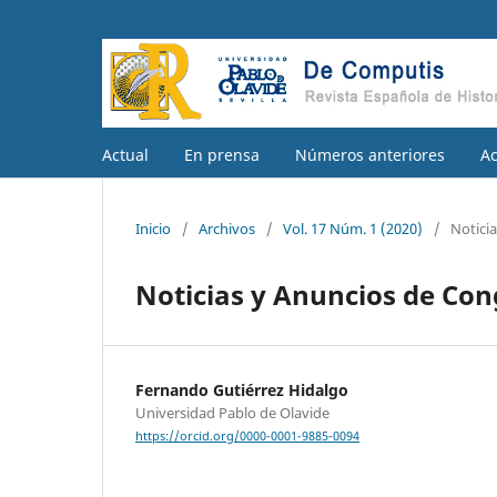
Actual
En prensa
Números anteriores
A
Inicio
/
Archivos
/
Vol. 17 Núm. 1 (2020)
/
Notici
Noticias y Anuncios de Con
Fernando Gutiérrez Hidalgo
Universidad Pablo de Olavide
https://orcid.org/0000-0001-9885-0094