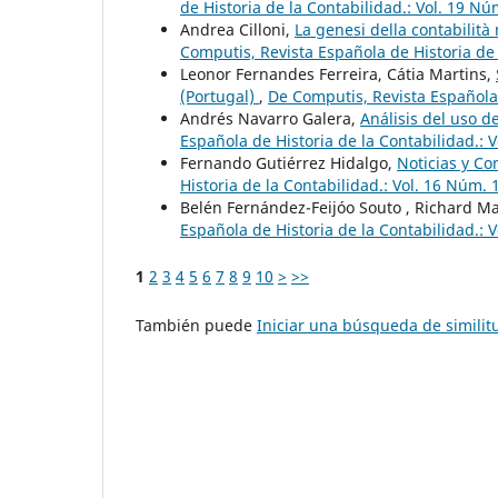
de Historia de la Contabilidad.: Vol. 19 Nú
Andrea Cilloni,
La genesi della contabilità
Computis, Revista Española de Historia de 
Leonor Fernandes Ferreira, Cátia Martins,
(Portugal)
,
De Computis, Revista Española 
Andrés Navarro Galera,
Análisis del uso d
Española de Historia de la Contabilidad.: 
Fernando Gutiérrez Hidalgo,
Noticias y Co
Historia de la Contabilidad.: Vol. 16 Núm. 
Belén Fernández-Feijóo Souto , Richard Ma
Española de Historia de la Contabilidad.: V
1
2
3
4
5
6
7
8
9
10
>
>>
También puede
Iniciar una búsqueda de simili