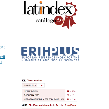
2016
rril
21