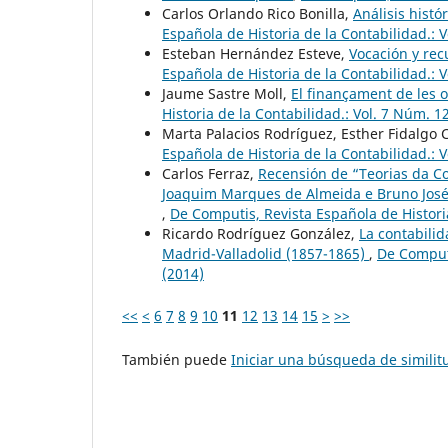
Carlos Orlando Rico Bonilla,
Análisis hist
Española de Historia de la Contabilidad.: 
Esteban Hernández Esteve,
Vocación y rec
Española de Historia de la Contabilidad.: 
Jaume Sastre Moll,
El finançament de les 
Historia de la Contabilidad.: Vol. 7 Núm. 1
Marta Palacios Rodríguez, Esther Fidalgo 
Española de Historia de la Contabilidad.: 
Carlos Ferraz,
Recensión de “Teorias da C
Joaquim Marques de Almeida e Bruno José 
,
De Computis, Revista Española de Historia
Ricardo Rodríguez González,
La contabilid
Madrid-Valladolid (1857-1865)
,
De Computi
(2014)
<<
<
6
7
8
9
10
11
12
13
14
15
>
>>
También puede
Iniciar una búsqueda de simili