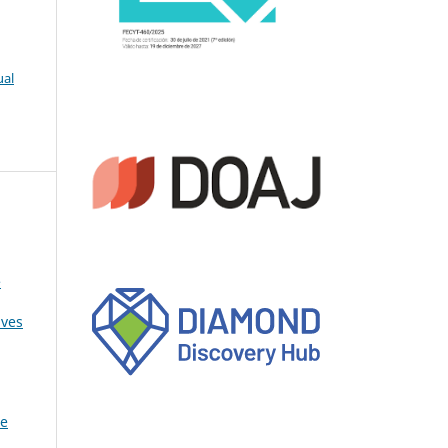
ual
e
aves
de