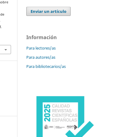
sobre
Enviar un artículo
 de
,
d
,
-
Información
Para lectores/as
Para autores/as
Para bibliotecarios/as