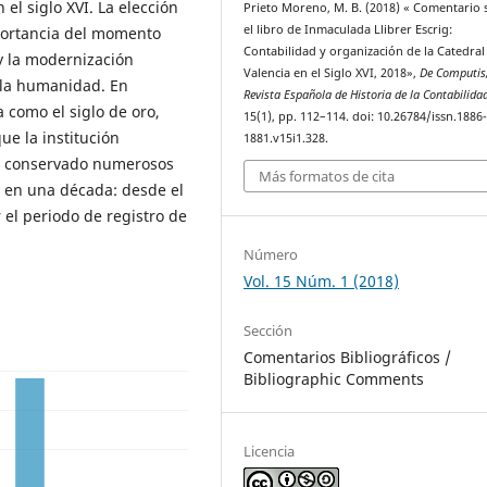
 el siglo XVI. La elección
Prieto Moreno, M. B. (2018) « Comentario 
el libro de Inmaculada Llibrer Escrig:
portancia del momento
Contabilidad y organización de la Catedral
 y la modernización
Valencia en el Siglo XVI, 2018»,
De Computis
e la humanidad. En
Revista Española de Historia de la Contabilida
 como el siglo de oro,
15(1), pp. 112–114. doi: 10.26784/issn.1886
ue la institución
1881.v15i1.328.
an conservado numerosos
Más formatos de cita
o en una década: desde el
 el periodo de registro de
Número
Vol. 15 Núm. 1 (2018)
Sección
Comentarios Bibliográficos /
Bibliographic Comments
Licencia