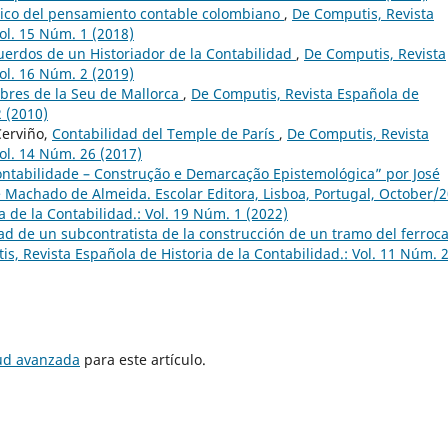
órico del pensamiento contable colombiano
,
De Computis, Revista
Vol. 15 Núm. 1 (2018)
uerdos de un Historiador de la Contabilidad
,
De Computis, Revista
Vol. 16 Núm. 2 (2019)
obres de la Seu de Mallorca
,
De Computis, Revista Española de
2 (2010)
Cerviño,
Contabilidad del Temple de París
,
De Computis, Revista
Vol. 14 Núm. 26 (2017)
ontabilidade – Construção e Demarcação Epistemológica” por José
Machado de Almeida. Escolar Editora, Lisboa, Portugal, October/
 de la Contabilidad.: Vol. 19 Núm. 1 (2022)
ad de un subcontratista de la construcción de un tramo del ferroca
s, Revista Española de Historia de la Contabilidad.: Vol. 11 Núm. 
tud avanzada
para este artículo.