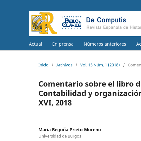
Actual
En prensa
Números anteriores
A
Inicio
/
Archivos
/
Vol. 15 Núm. 1 (2018)
/
Coment
Comentario sobre el libro d
Contabilidad y organización
XVI, 2018
María Begoña Prieto Moreno
Universidad de Burgos