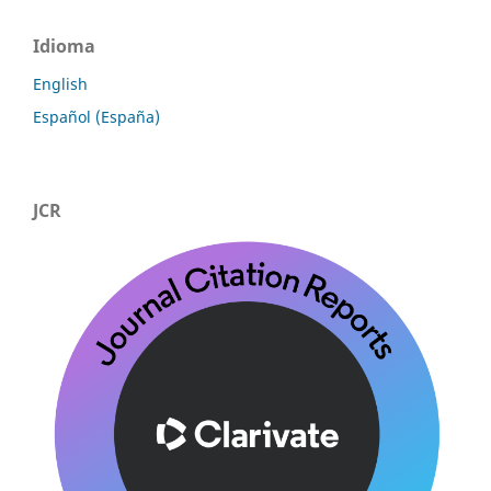
Idioma
English
Español (España)
JCR