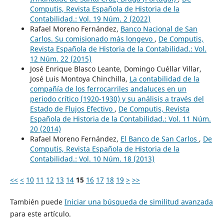
Computis, Revista Española de Historia de la
Contabilidad.: Vol. 19 Núm. 2 (2022)
Rafael Moreno Fernández,
Banco Nacional de San
Carlos. Su comisionado más longevo
,
De Computis,
Revista Española de Historia de la Contabilidad.: Vol.
12 Núm. 22 (2015)
José Enrique Blasco Leante, Domingo Cuéllar Villar,
José Luis Montoya Chinchilla,
La contabilidad de la
compañía de los ferrocarriles andaluces en un
periodo crítico (1920-1930) y su análisis a través del
Estado de Flujos Efectivo
,
De Computis, Revista
Española de Historia de la Contabilidad.: Vol. 11 Núm.
20 (2014)
Rafael Moreno Fernández,
El Banco de San Carlos
,
De
Computis, Revista Española de Historia de la
Contabilidad.: Vol. 10 Núm. 18 (2013)
<<
<
10
11
12
13
14
15
16
17
18
19
>
>>
También puede
Iniciar una búsqueda de similitud avanzada
para este artículo.