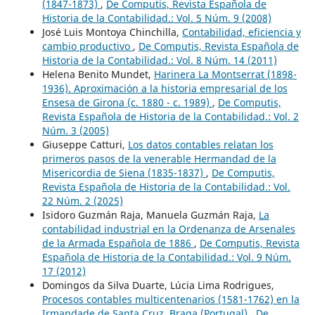
(1847-1873)
,
De Computis, Revista Española de
Historia de la Contabilidad.: Vol. 5 Núm. 9 (2008)
José Luis Montoya Chinchilla,
Contabilidad, eficiencia y
cambio productivo
,
De Computis, Revista Española de
Historia de la Contabilidad.: Vol. 8 Núm. 14 (2011)
Helena Benito Mundet,
Harinera La Montserrat (1898-
1936). Aproximación a la historia empresarial de los
Ensesa de Girona (c. 1880 - c. 1989)
,
De Computis,
Revista Española de Historia de la Contabilidad.: Vol. 2
Núm. 3 (2005)
Giuseppe Catturi,
Los datos contables relatan los
primeros pasos de la venerable Hermandad de la
Misericordia de Siena (1835-1837)
,
De Computis,
Revista Española de Historia de la Contabilidad.: Vol.
22 Núm. 2 (2025)
Isidoro Guzmán Raja, Manuela Guzmán Raja,
La
contabilidad industrial en la Ordenanza de Arsenales
de la Armada Española de 1886
,
De Computis, Revista
Española de Historia de la Contabilidad.: Vol. 9 Núm.
17 (2012)
Domingos da Silva Duarte, Lúcia Lima Rodrigues,
Procesos contables multicentenarios (1581-1762) en la
Irmandade de Santa Cruz, Braga (Portugal)
,
De