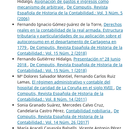
Hidalgo,
Asignación de gastos e ingresos como
mecanismo de arbitraje
,
De Computis, Revista
Española de Historia de la Contabilidad.: Vol. 3 Núm. 5
(2006)
Fernando Ignacio Gómez-Juárez de la Torre,
Derechos
reales en la contabilidad de la real armada. Estructura
tributaria y particularidades de su aplicación sobre el
autoconsumo en el departamento de Cartagena en
1779
,
De Computis, Revista Española de Historia de la
Contabilidad.: Vol. 15 Núm. 2 (2018)
Fernando Gutiérrez Hidalgo,
Presentación nº 28 Junio
2018
,
De Computis, Revista Española de Historia de la
Contabilidad.: Vol. 15 Núm. 1 (2018)
Mª Dolores Salvador Montiel, Fernando Carlos Ruiz
Lamas,
El régimen administrativo y contable del
hospital de caridad de La Coruña en el siglo XVIII
,
De
Computis, Revista Española de Historia de la
Contabilidad.: Vol. 8 Núm. 14 (2011)
Sonia Granado Suárez, Mercedes Calvo Cruz,
Candelaria Castro Pérez,
Contabilidad nobiliaria
,
De
Computis, Revista Española de Historia de la
Contabilidad.: Vol. 14 Núm. 26 (2017)
María Araceli Casasola Balsells, Vicente Antonio Pérez