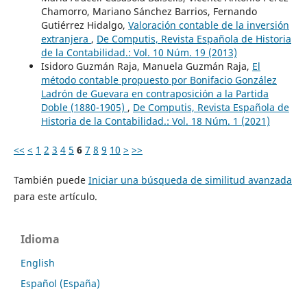
Chamorro, Mariano Sánchez Barrios, Fernando
Gutiérrez Hidalgo,
Valoración contable de la inversión
extranjera
,
De Computis, Revista Española de Historia
de la Contabilidad.: Vol. 10 Núm. 19 (2013)
Isidoro Guzmán Raja, Manuela Guzmán Raja,
El
método contable propuesto por Bonifacio González
Ladrón de Guevara en contraposición a la Partida
Doble (1880-1905)
,
De Computis, Revista Española de
Historia de la Contabilidad.: Vol. 18 Núm. 1 (2021)
<<
<
1
2
3
4
5
6
7
8
9
10
>
>>
También puede
Iniciar una búsqueda de similitud avanzada
para este artículo.
Idioma
English
Español (España)