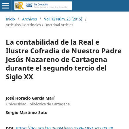
Inicio
/
Archivos
/
Vol. 12 Núm. 23 (2015)
/
Artículos Doctrinales / Doctrinal Articles
La contabilidad de la Real e
Ilustre Cofradía de Nuestro Padre
Jesús Nazareno de Cartagena
durante el segundo tercio del
Siglo XX
José Horacio García Marí
Universidad Politécnica de Cartagena
Sergio Martínez Soto
DOI:
https://doi.org/10.26784/issn.1886-1881.v12i23.20