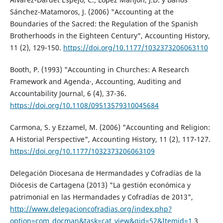
Sánchez-Matamoros, J. (2006) "Accounting at the
Boundaries of the Sacred: the Regulation of the Spanish
Brotherhoods in the Eighteen Century", Accounting History,
11 (2), 129-150.
https://doi.org/10.1177/1032373206063110
Booth, P. (1993) "Accounting in Churches: A Research
Framework and Agenda·, Accounting, Auditing and
Accountability Journal, 6 (4), 37-36.
https://doi.org/10.1108/09513579310045684
Carmona, S. y Ezzamel, M. (2006) "Accounting and Religion:
A Historial Perspective", Accounting History, 11 (2), 117-127.
https://doi.org/10.1177/1032373206063109
Delegación Diocesana de Hermandades y Cofradías de la
Diócesis de Cartagena (2013) "La gestión económica y
patrimonial en las Hermandades y Cofradías de 2013",
http://www.delegacioncofradias.org/index.php?
option=com_docman&task=cat_view&gid=52&Itemid=1
3