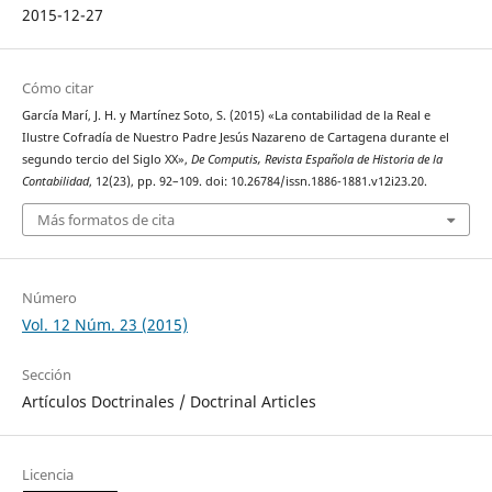
2015-12-27
Cómo citar
García Marí, J. H. y Martínez Soto, S. (2015) «La contabilidad de la Real e
Ilustre Cofradía de Nuestro Padre Jesús Nazareno de Cartagena durante el
segundo tercio del Siglo XX»,
De Computis, Revista Española de Historia de la
Contabilidad
, 12(23), pp. 92–109. doi: 10.26784/issn.1886-1881.v12i23.20.
Más formatos de cita
Número
Vol. 12 Núm. 23 (2015)
Sección
Artículos Doctrinales / Doctrinal Articles
Licencia