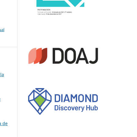
ual
la
e
a de