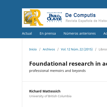
Actual
En prensa
Números anteriores
A
Inicio
/
Archivos
/
Vol. 12 Núm. 22 (2015)
/
Libro
Foundational research in a
professional memoirs and beyonds
Richard Mattessich
University of British Columbia