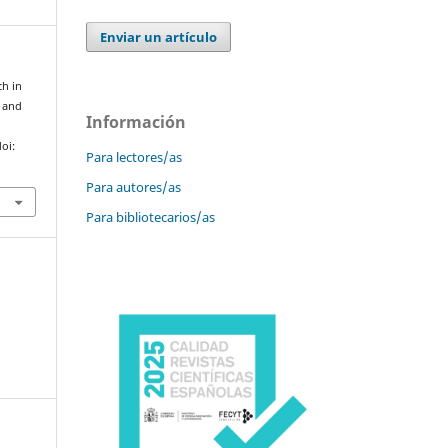
Enviar un artículo
ch in
 and
Información
doi:
Para lectores/as
Para autores/as
Para bibliotecarios/as