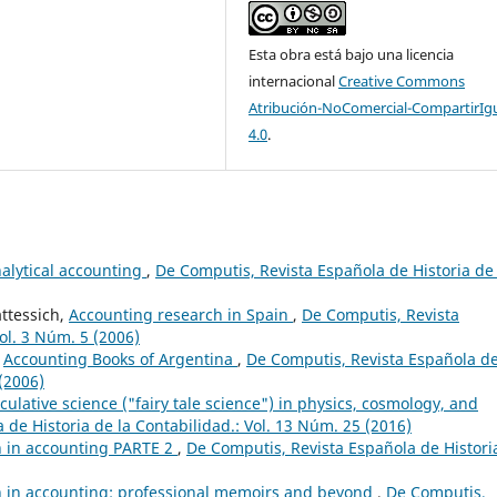
Esta obra está bajo una licencia
internacional
Creative Commons
Atribución-NoComercial-CompartirIg
4.0
.
nalytical accounting
,
De Computis, Revista Española de Historia de 
ttessich,
Accounting research in Spain
,
De Computis, Revista
ol. 3 Núm. 5 (2006)
,
Accounting Books of Argentina
,
De Computis, Revista Española d
 (2006)
culative science ("fairy tale science") in physics, cosmology, and
de Historia de la Contabilidad.: Vol. 13 Núm. 25 (2016)
h in accounting PARTE 2
,
De Computis, Revista Española de Histori
h in accounting: professional memoirs and beyond
,
De Computis,