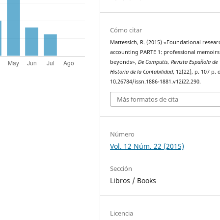
Cómo citar
Mattessich, R. (2015) «Foundational resear
accounting PARTE 1: professional memoirs
beyonds»,
De Computis, Revista Española de
Historia de la Contabilidad
, 12(22), p. 107 p. 
10.26784/issn.1886-1881.v12i22.290.
Más formatos de cita
Número
Vol. 12 Núm. 22 (2015)
Sección
Libros / Books
Licencia