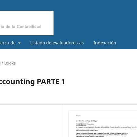
cerca de
Listado de evaluadores-as
Indexación
s / Books
ccounting PARTE 1