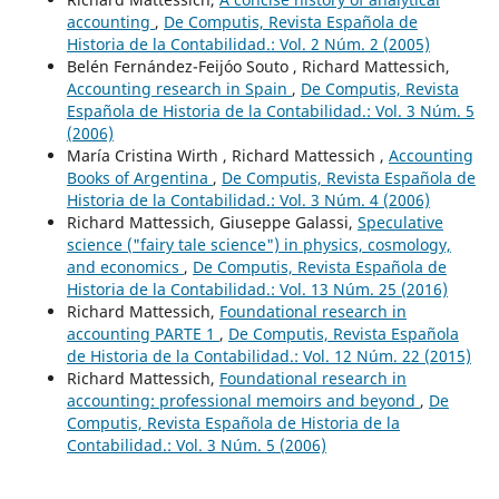
accounting
,
De Computis, Revista Española de
Historia de la Contabilidad.: Vol. 2 Núm. 2 (2005)
Belén Fernández-Feijóo Souto , Richard Mattessich,
Accounting research in Spain
,
De Computis, Revista
Española de Historia de la Contabilidad.: Vol. 3 Núm. 5
(2006)
María Cristina Wirth , Richard Mattessich ,
Accounting
Books of Argentina
,
De Computis, Revista Española de
Historia de la Contabilidad.: Vol. 3 Núm. 4 (2006)
Richard Mattessich, Giuseppe Galassi,
Speculative
science ("fairy tale science") in physics, cosmology,
and economics
,
De Computis, Revista Española de
Historia de la Contabilidad.: Vol. 13 Núm. 25 (2016)
Richard Mattessich,
Foundational research in
accounting PARTE 1
,
De Computis, Revista Española
de Historia de la Contabilidad.: Vol. 12 Núm. 22 (2015)
Richard Mattessich,
Foundational research in
accounting: professional memoirs and beyond
,
De
Computis, Revista Española de Historia de la
Contabilidad.: Vol. 3 Núm. 5 (2006)