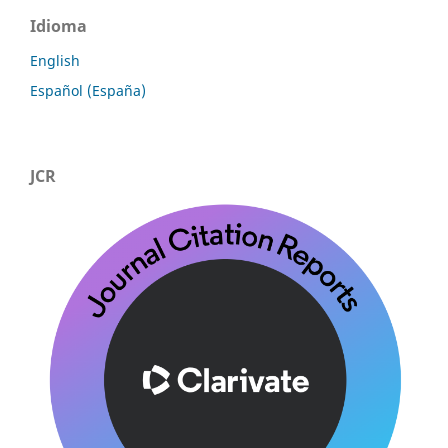
Idioma
English
Español (España)
JCR