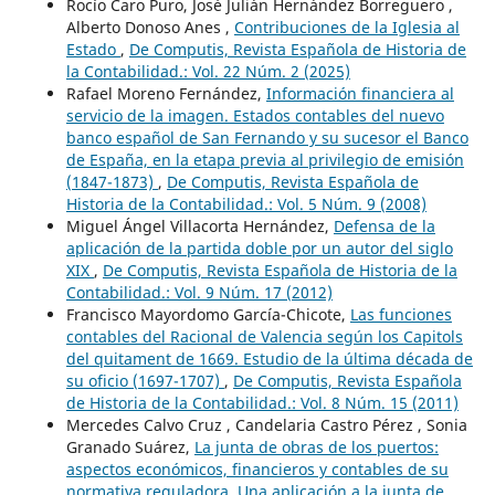
Rocío Caro Puro, José Julián Hernández Borreguero ,
Alberto Donoso Anes ,
Contribuciones de la Iglesia al
Estado
,
De Computis, Revista Española de Historia de
la Contabilidad.: Vol. 22 Núm. 2 (2025)
Rafael Moreno Fernández,
Información financiera al
servicio de la imagen. Estados contables del nuevo
banco español de San Fernando y su sucesor el Banco
de España, en la etapa previa al privilegio de emisión
(1847-1873)
,
De Computis, Revista Española de
Historia de la Contabilidad.: Vol. 5 Núm. 9 (2008)
Miguel Ángel Villacorta Hernández,
Defensa de la
aplicación de la partida doble por un autor del siglo
XIX
,
De Computis, Revista Española de Historia de la
Contabilidad.: Vol. 9 Núm. 17 (2012)
Francisco Mayordomo García-Chicote,
Las funciones
contables del Racional de Valencia según los Capitols
del quitament de 1669. Estudio de la última década de
su oficio (1697-1707)
,
De Computis, Revista Española
de Historia de la Contabilidad.: Vol. 8 Núm. 15 (2011)
Mercedes Calvo Cruz , Candelaria Castro Pérez , Sonia
Granado Suárez,
La junta de obras de los puertos:
aspectos económicos, financieros y contables de su
normativa reguladora. Una aplicación a la junta de