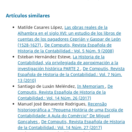
Artículos similares
Matilde Casares López,
Las obras reales de la
Alhambra en el siglo XVI: un estudio de los libros de
cuentas de los pagadores Ceprián y Gaspar de León
(1528-1627)
,
De Computis, Revista Española de
Historia de la Contabilidad.: Vol. 5 Núm. 9 (2008)
Esteban Hernández Esteve,
La Historia de la
Contabilidad, vía privilegiada de aproximación a la
investigación histórica PARTE 2
,
De Computis, Revista
Española de Historia de la Contabilidad.: Vol. 7 Núm.
13 (2010)
Santiago de Luxán Meléndez,
In Memoriam
,
De
Computis, Revista Española de Historia de la
Contabilidad.: Vol. 14 Núm. 26 (2017)
Manuel José Benavente Rodrigues,
Recensão
historiográfica a “Pequena História de uma Escola de
Contabilidade: A Aula do Comércio” De Miguel
Gonçalves
,
De Computis, Revista Española de Historia
de la Contabilidad.: Vol. 14 Núm. 27 (2017)