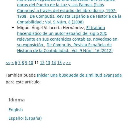
obras del Puerto de la Luz y Las Palmas (Islas
Canarias) a través del estudio del libro diario, 1907-
1908
,
De Computis, Revista Española de Historia de la
Contabilidad.: Vol. 5 Núm. 8 (2008)
Miguel Ángel Villacorta Hernández,
El tratado
hacendístico de un autor español del siglo XIX;
relevante en sus contenidos contables, novedoso en
su exposición
,
De Computis, Revista Española de
Historia de la Contabilidad.: Vol. 9 Núm. 16 (2012)
<<
<
6
7
8
9
10
11
12
13
14
15
>
>>
También puede
Iniciar una búsqueda de similitud avanzada
para este artículo.
Idioma
English
Español (España)