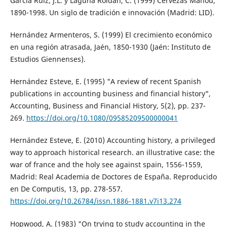
García Ruiz, J.L. y Laguna Roldán, C. (1999) Cervezas Mahou,
1890-1998. Un siglo de tradición e innovación (Madrid: LID).
Hernández Armenteros, S. (1999) El crecimiento económico
en una región atrasada, Jaén, 1850-1930 (Jaén: Instituto de
Estudios Giennenses).
Hernández Esteve, E. (1995) "A review of recent Spanish
publications in accounting business and financial history",
Accounting, Business and Financial History, 5(2), pp. 237-
269.
https://doi.org/10.1080/09585209500000041
Hernández Esteve, E. (2010) Accounting history, a privileged
way to approach historical research. an illustrative case: the
war of france and the holy see against spain, 1556-1559,
Madrid: Real Academia de Doctores de España. Reproducido
en De Computis, 13, pp. 278-557.
https://doi.org/10.26784/issn.1886-1881.v7i13.274
Hopwood, A. (1983) "On trying to study accounting in the