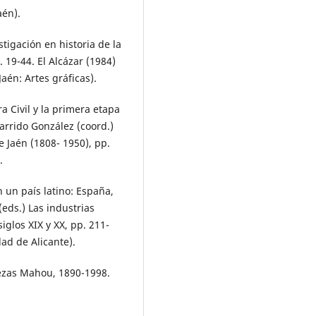
aén).
tigación en historia de la
. 19-44. El Alcázar (1984)
aén: Artes gráficas).
a Civil y la primera etapa
Garrido González (coord.)
 Jaén (1808- 1950), pp.
.
n un país latino: España,
(eds.) Las industrias
iglos XIX y XX, pp. 211-
dad de Alicante).
vezas Mahou, 1890-1998.