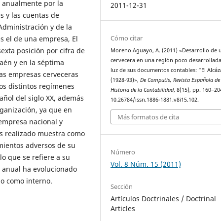
 anualmente por la
2011-12-31
es y las cuentas de
Administración y de la
Cómo citar
es el de una empresa, El
sexta posición por cifra de
Moreno Aguayo, A. (2011) «Desarrollo de 
cervecera en una región poco desarrollada
Jaén y en la séptima
luz de sus documentos contables: “El Alcáz
las empresas cerveceras
(1928-93)»,
De Computis, Revista Española de
los distintos regímenes
Historia de la Contabilidad
, 8(15), pp. 160–20
pañol del siglo XX, además
10.26784/issn.1886-1881.v8i15.102.
rganización, ya que en
Más formatos de cita
empresa nacional y
is realizado muestra como
mientos adversos de su
Número
o que se refiere a su
Vol. 8 Núm. 15 (2011)
a anual ha evolucionado
no como interno.
Sección
Artículos Doctrinales / Doctrinal
Articles