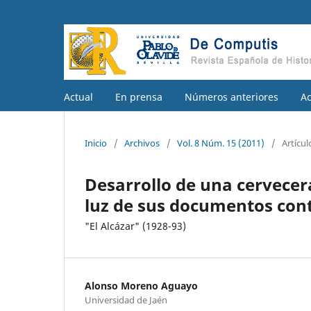
Actual
En prensa
Números anteriores
A
Inicio
/
Archivos
/
Vol. 8 Núm. 15 (2011)
/
Artícul
Desarrollo de una cervecer
luz de sus documentos con
"El Alcázar" (1928-93)
Alonso Moreno Aguayo
Universidad de Jaén