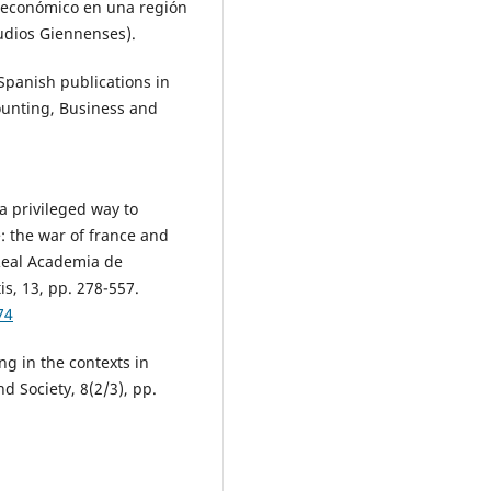
o económico en una región
tudios Giennenses).
Spanish publications in
ounting, Business and
a privileged way to
e: the war of france and
 Real Academia de
, 13, pp. 278-557.
74
ng in the contexts in
d Society, 8(2/3), pp.