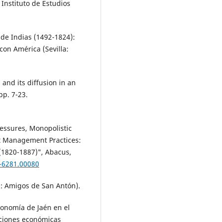
 Instituto de Estudios
 de Indias (1492-1824):
con América (Sevilla:
and its diffusion in an
pp. 7-23.
ressures, Monopolistic
t Management Practices:
 (1820-1887)", Abacus,
7-6281.00080
n: Amigos de San Antón).
economía de Jaén en el
laciones económicas