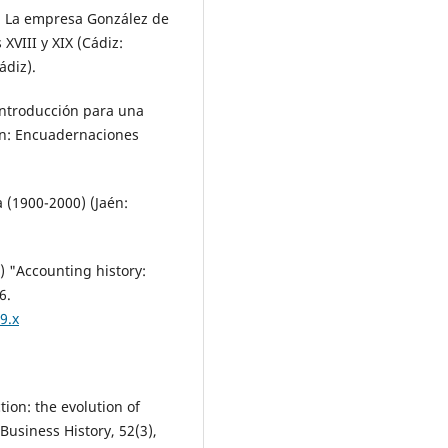
. La empresa González de
 XVIII y XIX (Cádiz:
ádiz).
 Introducción para una
aén: Encuadernaciones
a (1900-2000) (Jaén:
0) "Accounting history:
6.
9.x
tion: the evolution of
Business History, 52(3),