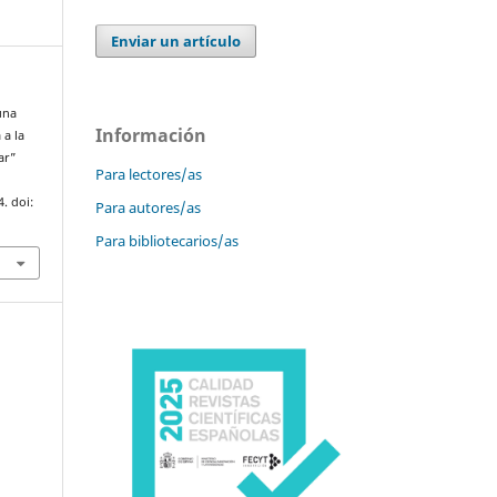
Enviar un artículo
una
Información
 a la
ar”
Para lectores/as
4. doi:
Para autores/as
Para bibliotecarios/as