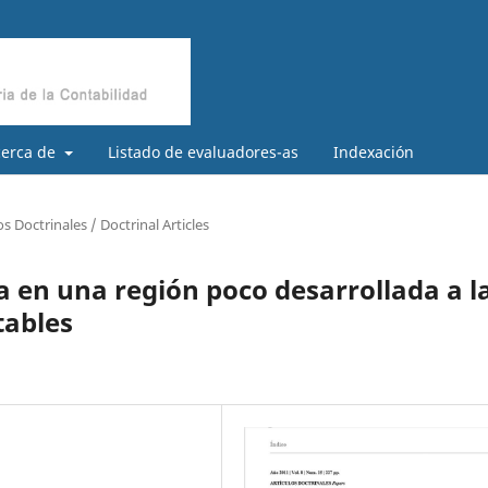
cerca de
Listado de evaluadores-as
Indexación
os Doctrinales / Doctrinal Articles
a en una región poco desarrollada a l
tables