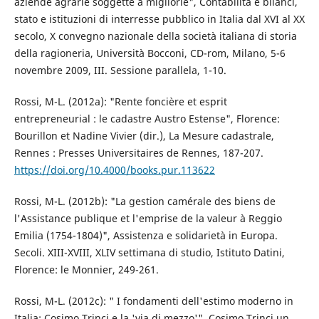
aziende agrarie soggette a migliorie", Contabilità e bilanci,
stato e istituzioni di interresse pubblico in Italia dal XVI al XX
secolo, X convegno nazionale della società italiana di storia
della ragioneria, Università Bocconi, CD-rom, Milano, 5-6
novembre 2009, III. Sessione parallela, 1-10.
Rossi, M-L. (2012a): "Rente foncière et esprit
entrepreneurial : le cadastre Austro Estense", Florence:
Bourillon et Nadine Vivier (dir.), La Mesure cadastrale,
Rennes : Presses Universitaires de Rennes, 187-207.
https://doi.org/10.4000/books.pur.113622
Rossi, M-L. (2012b): "La gestion camérale des biens de
l'Assistance publique et l'emprise de la valeur à Reggio
Emilia (1754-1804)", Assistenza e solidarietà in Europa.
Secoli. XIII-XVIII, XLIV settimana di studio, Istituto Datini,
Florence: le Monnier, 249-261.
Rossi, M-L. (2012c): " I fondamenti dell'estimo moderno in
Italia: Cosimo Trinci e la 'via di mezzo'", Cosimo Trinci un