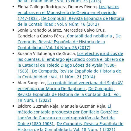
de la Contabilidad.: Vol. 13 Núm. 25 (2016)
Elena Gallego Rodríguez, Dolores Rivero,
Los gastos
en obras en el Monasterio de Oseira en el período
1747-1832
,
De Computis, Revista Española de Historia
de la Contabilidad.: Vol. 9 Núm. 16 (2012)
Sonia Granado Suárez, Mercedes Calvo Cruz,
Candelaria Castro Pérez,
Contabilidad nobiliaria
,
De
Computis, Revista Española de Historia de la
Contabilidad.: Vol. 14 Núm. 26 (2017)
Susana Villaluenga de Gracia,
Los efectos jurídicos de
las cuentas. El embargo ejecutado contra el obrero de
la Catedral de Toledo Diego López de Ayala (1530-
1583)
,
De Computis, Revista Española de Historia de
la Contabilidad.: Vol. 11 Núm. 21 (2014)
Alan Sangster,
La contabilidad veneciana del Siglo XV
enseñada por Marino De Raphaeli
,
De Computis,
Revista Española de Historia de la Contabilidad.: Vol.
19 Núm. 1 (2022)
Isidoro Guzmán Raja, Manuela Guzmán Raja,
El
método contable propuesto por Bonifacio González
Ladrón de Guevara en contraposición a la Partida
Doble (1880-1905)
,
De Computis, Revista Española de
Historia de la Contabilidad.: Vol. 18 Núm. 1 (2021)