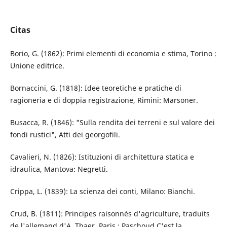
Citas
Borio, G. (1862): Primi elementi di economia e stima, Torino :
Unione editrice.
Bornaccini, G. (1818): Idee teoretiche e pratiche di
ragioneria e di doppia registrazione, Rimini: Marsoner.
Busacca, R. (1846): "Sulla rendita dei terreni e sul valore dei
fondi rustici", Atti dei georgofili.
Cavalieri, N. (1826): Istituzioni di architettura statica e
idraulica, Mantova: Negretti.
Crippa, L. (1839): La scienza dei conti, Milano: Bianchi.
Crud, B. (1811): Principes raisonnés d'agriculture, traduits
de l'allemand d'A. Thaer, Paris : Paschoud.C'est la