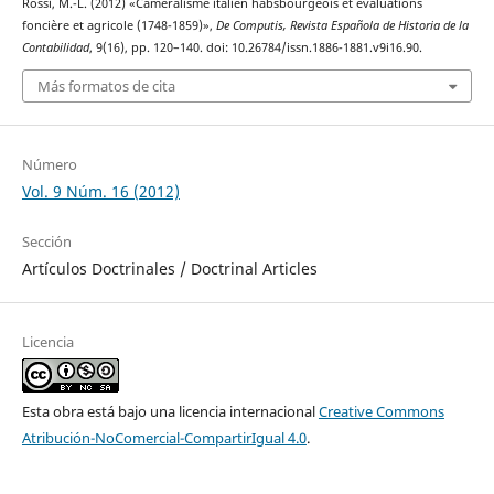
Rossi, M.-L. (2012) «Caméralisme italien habsbourgeois et évaluations
foncière et agricole (1748-1859)»,
De Computis, Revista Española de Historia de la
Contabilidad
, 9(16), pp. 120–140. doi: 10.26784/issn.1886-1881.v9i16.90.
Más formatos de cita
Número
Vol. 9 Núm. 16 (2012)
Sección
Artículos Doctrinales / Doctrinal Articles
Licencia
Esta obra está bajo una licencia internacional
Creative Commons
Atribución-NoComercial-CompartirIgual 4.0
.