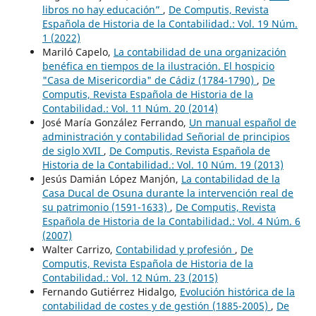
libros no hay educación”
,
De Computis, Revista
Española de Historia de la Contabilidad.: Vol. 19 Núm.
1 (2022)
Mariló Capelo,
La contabilidad de una organización
benéfica en tiempos de la ilustración. El hospicio
"Casa de Misericordia" de Cádiz (1784-1790)
,
De
Computis, Revista Española de Historia de la
Contabilidad.: Vol. 11 Núm. 20 (2014)
José María González Ferrando,
Un manual español de
administración y contabilidad Señorial de principios
de siglo XVII
,
De Computis, Revista Española de
Historia de la Contabilidad.: Vol. 10 Núm. 19 (2013)
Jesús Damián López Manjón,
La contabilidad de la
Casa Ducal de Osuna durante la intervención real de
su patrimonio (1591-1633)
,
De Computis, Revista
Española de Historia de la Contabilidad.: Vol. 4 Núm. 6
(2007)
Walter Carrizo,
Contabilidad y profesión
,
De
Computis, Revista Española de Historia de la
Contabilidad.: Vol. 12 Núm. 23 (2015)
Fernando Gutiérrez Hidalgo,
Evolución histórica de la
contabilidad de costes y de gestión (1885-2005)
,
De