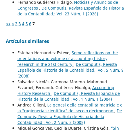
Fernando Gutiérrez Hidalgo,
Noticias y Anuncios de
Congresos
,
De Computis, Revista Española de Historia
de la Contabilidad.: Vol. 23 Núm. 1 (2026)
<<
<
2
3
4
5
6
7
Artículos similares
Esteban Hernández Esteve,
Some reflections on the
orientations and volume of accounting history
research in the 21st century
,
De Computis, Revista
Española de Historia de la Contabilidad.: Vol. 5 Núm. 9
(2008)
Salvador Nicolás Carmona Moreno, Mahmoud
Ezzamel, Fernando Gutiérrez Hidalgo,
Accounting
History Research
,
De Computis, Revista Española de
Historia de la Contabilidad.: Vol. 1 Núm. 1 (2004)
Andrea Cilloni,
La genesi della contabilità matriciale e
la "ragioneria scientifica" del secolo decimonono
,
De
Computis, Revista Española de Historia de la
Contabilidad.: Vol. 2 Núm. 2 (2005)
Miguel Gonçalves, Cecília Duarte, Cristina Góis,
“Sin