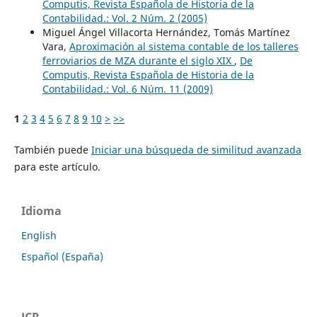
Computis, Revista Española de Historia de la
Contabilidad.: Vol. 2 Núm. 2 (2005)
Miguel Ángel Villacorta Hernández, Tomás Martínez
Vara,
Aproximación al sistema contable de los talleres
ferroviarios de MZA durante el siglo XIX
,
De
Computis, Revista Española de Historia de la
Contabilidad.: Vol. 6 Núm. 11 (2009)
1
2
3
4
5
6
7
8
9
10
>
>>
También puede
Iniciar una búsqueda de similitud avanzada
para este artículo.
Idioma
English
Español (España)
JCR