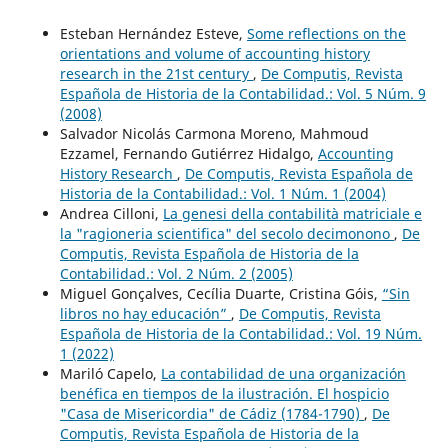
Esteban Hernández Esteve,
Some reflections on the
orientations and volume of accounting history
research in the 21st century
,
De Computis, Revista
Española de Historia de la Contabilidad.: Vol. 5 Núm. 9
(2008)
Salvador Nicolás Carmona Moreno, Mahmoud
Ezzamel, Fernando Gutiérrez Hidalgo,
Accounting
History Research
,
De Computis, Revista Española de
Historia de la Contabilidad.: Vol. 1 Núm. 1 (2004)
Andrea Cilloni,
La genesi della contabilità matriciale e
la "ragioneria scientifica" del secolo decimonono
,
De
Computis, Revista Española de Historia de la
Contabilidad.: Vol. 2 Núm. 2 (2005)
Miguel Gonçalves, Cecília Duarte, Cristina Góis,
“Sin
libros no hay educación”
,
De Computis, Revista
Española de Historia de la Contabilidad.: Vol. 19 Núm.
1 (2022)
Mariló Capelo,
La contabilidad de una organización
benéfica en tiempos de la ilustración. El hospicio
"Casa de Misericordia" de Cádiz (1784-1790)
,
De
Computis, Revista Española de Historia de la