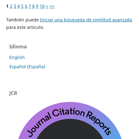
1
2
3
4
5
6
7
8
9
10
>
>>
También puede
Iniciar una búsqueda de similitud avanzada
para este artículo.
Idioma
English
Español (España)
JCR