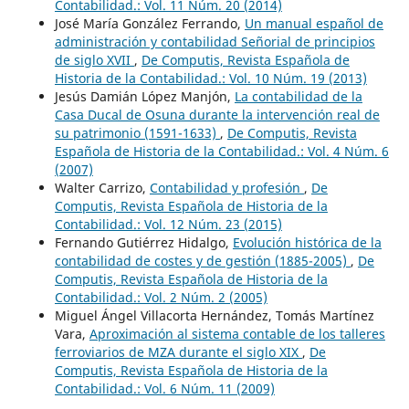
Contabilidad.: Vol. 11 Núm. 20 (2014)
José María González Ferrando,
Un manual español de
administración y contabilidad Señorial de principios
de siglo XVII
,
De Computis, Revista Española de
Historia de la Contabilidad.: Vol. 10 Núm. 19 (2013)
Jesús Damián López Manjón,
La contabilidad de la
Casa Ducal de Osuna durante la intervención real de
su patrimonio (1591-1633)
,
De Computis, Revista
Española de Historia de la Contabilidad.: Vol. 4 Núm. 6
(2007)
Walter Carrizo,
Contabilidad y profesión
,
De
Computis, Revista Española de Historia de la
Contabilidad.: Vol. 12 Núm. 23 (2015)
Fernando Gutiérrez Hidalgo,
Evolución histórica de la
contabilidad de costes y de gestión (1885-2005)
,
De
Computis, Revista Española de Historia de la
Contabilidad.: Vol. 2 Núm. 2 (2005)
Miguel Ángel Villacorta Hernández, Tomás Martínez
Vara,
Aproximación al sistema contable de los talleres
ferroviarios de MZA durante el siglo XIX
,
De
Computis, Revista Española de Historia de la
Contabilidad.: Vol. 6 Núm. 11 (2009)