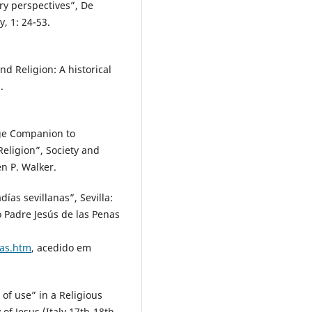
ry perspectives”, De
, 1: 24-53.
d Religion: A historical
.
dge Companion to
Religion”, Society and
n P. Walker.
días sevillanas”, Sevilla:
Padre Jesús de las Penas
ias.htm
, acedido em
 of use” in a Religious
 of Jesus (Italy 17th-18th