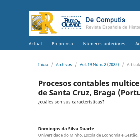
Actual
En prensa
Números anteriores
A
Inicio
/
Archivos
/
Vol. 19 Núm. 2 (2022)
/
Artícul
Procesos contables multice
de Santa Cruz, Braga (Port
¿cuáles son sus características?
Domingos da Silva Duarte
Universidade do Minho, Escola de Economia e Gestão, 