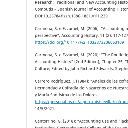
Research: Traditional and New Accounting Histo
Computis – Spanish Journal of Accounting History
DOI:10.26784/issn.1886-1881.v1i1.239
Carmona, S. e Ezzamel, M. (2006): “Accounting an
perspective”, Accounting History, 11 (2): 117-127
https://doi.org/10.1177%2F1032373206063109
Carmona, S. e Ezzamel, M. (2020): “The Routle
Accounting History” (2nd Edition), Chapter 25, “
Culture, Edited by John Richard Edwards, Stephe
Carrero Rodríguez, J. (1984): “Anales de las cofra
Hermandad y Cofradía de Nazarenos de Nuestro 
y María Santísima de los Dolores.
https://personal.us.es/alporu/histsevilla/cofrad
14/5/2021.
Centorrino, G. (2018): “Accounting use and “lack
Institution, Castrogiovanni College of the Society