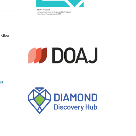
Silva
ual