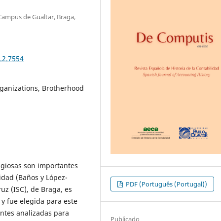
Campus de Gualtar, Braga,
.2.7554
rganizations, Brotherhood
ligiosas son importantes
lidad (Baños y López-
PDF (Português (Portugal))
uz (ISC), de Braga, es
 y fue elegida para este
entes analizadas para
Publicado