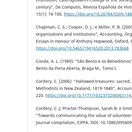
century”, De Computis, Revista Española de Histo
15(1): 74-100.
https://doi.org/10.26784/ISSN.18
Chapman, C. S.; Cooper, D. J.; e Miller, P. B. (20
organizations and institutions”, Accounting, Org
Essays in Honour of Anthony Hopwood, Oxford, O
https://doi.org/10.5465/19416520.2013.783668
Conde, A. L. (1989): “São Bento e os Beneditinos
Bento da Porta Aberta, Braga M., Tomo I.
Cordery, C. (2006): “Hallowed treasures: sacred
Methodists in New Zealand, 1819-1840”, Accounti
220.
https://doi.org/10.1177/1032373206063114
Cordery, C. J; Proctor-Thompson, Sarah B. e Smit
“Towards communicating the value of volunteers:
Journal compilation, CIPFA. DOI: 10.1080/09540