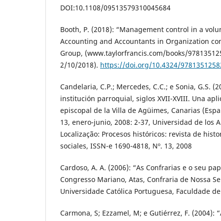
DOI:10.1108/09513579310045684
Booth, P. (2018): “Management control in a volu
Accounting and Accountants in Organization cont
Group, (www.taylorfrancis.com/books/97813512
2/10/2018).
https://doi.org/10.4324/978135125
Candelaria, C.P.; Mercedes, C.C.; e Sonia, G.S. (2
institución parroquial, siglos XVII-XVIII. Una apl
episcopal de la Villa de Agüimes, Canarias (Espa
13, enero-junio, 2008: 2-37, Universidad de los
Localização: Procesos históricos: revista de histor
sociales, ISSN-e 1690-4818, Nº. 13, 2008
Cardoso, A. A. (2006): “As Confrarias e o seu pape
Congresso Mariano, Atas, Confraria de Nossa S
Universidade Católica Portuguesa, Faculdade de
Carmona, S; Ezzamel, M; e Gutiérrez, F. (2004): 