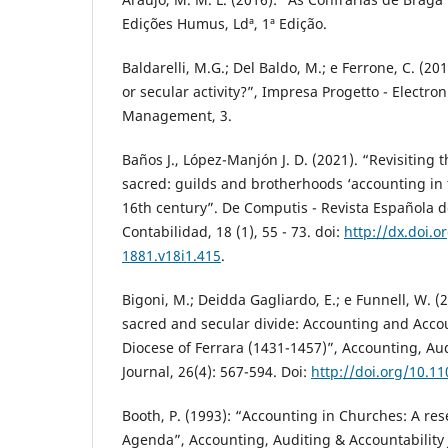
Edições Humus, Ldª, 1ª Edição.
Baldarelli, M.G.; Del Baldo, M.; e Ferrone, C. (2
or secular activity?”, Impresa Progetto - Electron
Management, 3.
Baños J., López-Manjón J. D. (2021). “Revisiting 
sacred: guilds and brotherhoods ‘accounting in 
16th century”. De Computis - Revista Española de
Contabilidad, 18 (1), 55 - 73. doi:
http://dx.doi.o
1881.v18i1.415
.
Bigoni, M.; Deidda Gagliardo, E.; e Funnell, W. (
sacred and secular divide: Accounting and Accoun
Diocese of Ferrara (1431-1457)”, Accounting, Aud
Journal, 26(4): 567-594. Doi:
http://doi.org/10.
Booth, P. (1993): “Accounting in Churches: A r
Agenda”, Accounting, Auditing & Accountability J