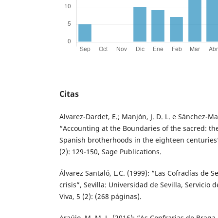
Citas
Alvarez-Dardet, E.; Manjón, J. D. L. e Sánchez-Ma
“Accounting at the Boundaries of the sacred: the
Spanish brotherhoods in the eighteen centuries”
(2): 129-150, Sage Publications.
Álvarez Santaló, L.C. (1999): “Las Cofradías de Sev
crisis”, Sevilla: Universidad de Sevilla, Servicio 
Viva, 5 (2): (268 páginas).
Araújo, M. M. L. (2016): “As Confrarias de Braga