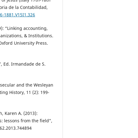
ria de la Contabilidad,
86-1881.V15I1.326
09): “Linking accounting,
anizations, & Institutions.
xford University Press.
”, Ed. Irmandade de S.
, secular and the Wesleyan
ng History, 11 (2): 199-
.
h, Karen A. (2013):
 lessons from the field”,
962.2013.744894