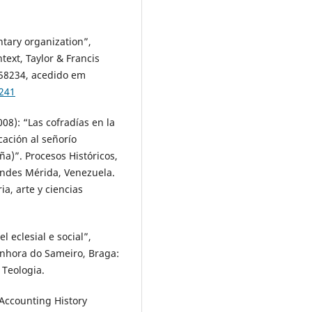
ntary organization”,
ext, Taylor & Francis
58234, acedido em
8241
008): “Las cofradías en la
icación al señorío
ña)”. Procesos Históricos,
 Andes Mérida, Venezuela.
ia, arte y ciencias
l eclesial e social”,
enhora do Sameiro, Braga:
 Teologia.
“Accounting History