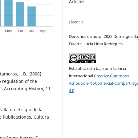
Articles
Licencia
Derechos de autor 2022 Domingos da 
Duarte, Lúcia Lima Rodrigues
Esta obra está bajo una licencia
tamoros, J. B. (2006):
internacional
Creative Commons
 regulation of the
Atribución-NoComercial-CompartirIg
, Accounting History, 11
4.0
.
illa en el siglo de la
de Publicaciones, Cultura
 na época barroca”,