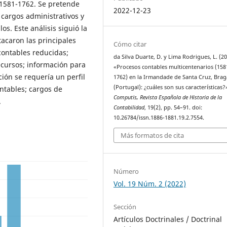
 1581-1762. Se pretende
2022-12-23
 cargos administrativos y
os. Este análisis siguió la
tacaron las principales
Cómo citar
 contables reducidas;
da Silva Duarte, D. y Lima Rodrigues, L. (2
ecursos; información para
«Procesos contables multicentenarios (158
ión se requería un perfil
1762) en la Irmandade de Santa Cruz, Brag
(Portugal): ¿cuáles son sus características?
ntables; cargos de
Computis, Revista Española de Historia de la
.
Contabilidad
, 19(2), pp. 54–91. doi:
10.26784/issn.1886-1881.19.2.7554.
Más formatos de cita
Número
Vol. 19 Núm. 2 (2022)
Sección
Artículos Doctrinales / Doctrinal