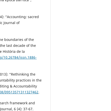
014): “Accounting: sacred
ic Journal of
the boundaries of the
the last decade of the
 História de la
rg/10.26784/issn.1886-
2013): “Rethinking the
tability practices in the
iting & Accountability
1108/09513571311327462
.
esearch framework and
ournal, 6 (4): 37-67.