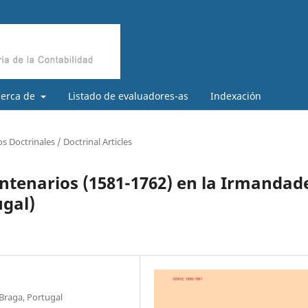
cerca de
Listado de evaluadores-as
Indexación
os Doctrinales / Doctrinal Articles
ntenarios (1581-1762) en la Irmandad
ugal)
Braga, Portugal