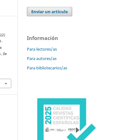
Enviar un artículo
022)
Información
1-
a
Para lectores/as
»,
De
Para autores/as
Para bibliotecarios/as