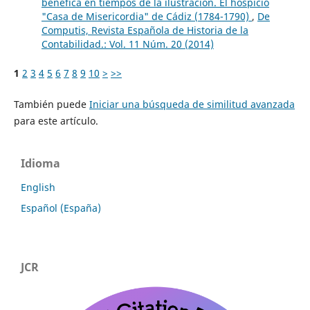
benéfica en tiempos de la ilustración. El hospicio
"Casa de Misericordia" de Cádiz (1784-1790)
,
De
Computis, Revista Española de Historia de la
Contabilidad.: Vol. 11 Núm. 20 (2014)
1
2
3
4
5
6
7
8
9
10
>
>>
También puede
Iniciar una búsqueda de similitud avanzada
para este artículo.
Idioma
English
Español (España)
JCR