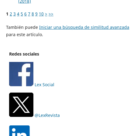
(2018)
1
2
3
4
5
6
7
8
9
10
>
>>
También puede
Iniciar una búsqueda de similitud avanzada
para este artículo.
Redes sociales
Lex Social
@LexRevista