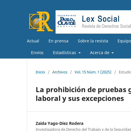
Actual
En prensa
Sobre la revista
Equipo
Envíos
Estadísticas
Acerca de
Inicio
/
Archivos
/
Vol. 15 Núm. 1 (2025)
/
Estudi
La prohibición de pruebas g
laboral y sus excepciones
Zaida Yago-Díez Rodera
Investigadora de Derecho del Trabajo y de la Seguridad