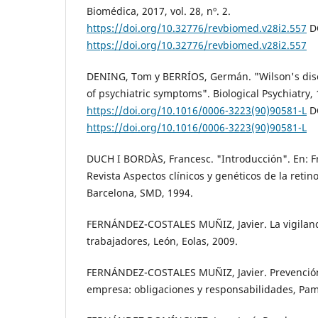
Biomédica, 2017, vol. 28, nº. 2.
https://doi.org/10.32776/revbiomed.v28i2.557
D
https://doi.org/10.32776/revbiomed.v28i2.557
DENING, Tom y BERRÍOS, Germán. "Wilson's dise
of psychiatric symptoms". Biological Psychiatry, 1
https://doi.org/10.1016/0006-3223(90)90581-L
D
https://doi.org/10.1016/0006-3223(90)90581-L
DUCH I BORDÀS, Francesc. "Introducción". En: 
Revista Aspectos clínicos y genéticos de la retin
Barcelona, SMD, 1994.
FERNÁNDEZ-COSTALES MUÑIZ, Javier. La vigilanci
trabajadores, León, Eolas, 2009.
FERNÁNDEZ-COSTALES MUÑIZ, Javier. Prevención 
empresa: obligaciones y responsabilidades, Pam