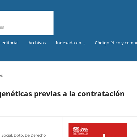
 editorial
Archivos
Indexada en...
Código ético y comp
os
enéticas previas a la contratación
 Social, Dpto. De Derecho