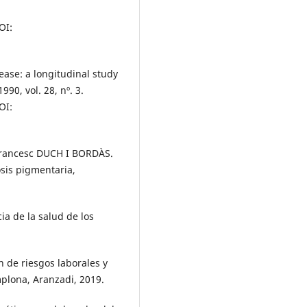
OI:
ase: a longitudinal study
990, vol. 28, nº. 3.
OI:
Francesc DUCH I BORDÀS.
osis pigmentaria,
a de la salud de los
de riesgos laborales y
plona, Aranzadi, 2019.