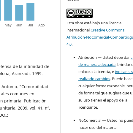
Esta obra está bajo una licencia
internacional
Creative Commons
Atribución-NoComercial-CompartirIg
4.0
.
Atribución — Usted debe dar
c
de manera adecuada
, brindar 
ensa de la intimidad de
enlace a la licencia, e
indicar si 
plona, Aranzadi, 1999.
realizado cambios
. Puede hace
cualquier forma razonable, pe
Antonio. "Comorbilidad
de forma tal que sugiera que u
ntales comunes en
su uso tienen el apoyo de la
ón primaria: Publicación
licenciante.
itaria, 2009, vol. 41, nº.
DOI:
NoComercial — Usted no pue
hacer uso del material