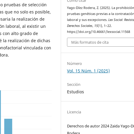
Cómo citar
o pruebas de selección
Yago-Díez Rodera, Z. (2025). La prohibició
as que no solo es posible,
pruebas genéticas previas a la contratació
aria la realización de
laboral y sus excepciones.
Lex Social: Revist
n laboral, al existir un
Derechos Sociales
,
15
(1), 1–22.
https://doi.org/10.46661/lexsocial.11568
s con alto grado de
 la realización de dichas
Más formatos de cita
nofactorial vinculada con
dora.
Número
Vol. 15 Núm. 1 (2025)
Sección
Estudios
Licencia
Derechos de autor 2024 Zaida Yago-D
Rodera