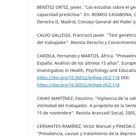
BENÍTEZ ORTIZ, Javier. "Los estudios sobre el 
capacidad predictiva". En: ROMEO CASABONA, Ca
Derecho II, Madrid, Consejo General del Poder Ju
CALVO GALLEGO, Francisco Javier. "Test genéticos
del trabajador". Revista Derecho y Conocimiento, 
CARDILA, Fernando y MARTOS, África. "Prevalenc
España: Análisis de los últimos 15 años". Europe
Investigation in Health, Psychology and Education,
https://doi.org/10.30552/ejihpe.v5i2.118
DOI:
https://doi.org/10.30552/ejihpe.v5i2.118
CAVAS MARTÍNEZ, Faustino. "Vigilancia de la salu
intimidad del trabajador. A propósito de la Sent
15 de noviembre". Revista Aranzadi Social, 2005,
CERVANTES-RAMÍREZ, Víctor Manuel y PINEDA-CO
"Prevalencia, causas y tratamiento de la depres