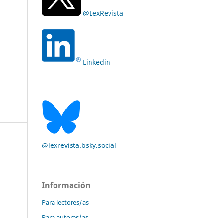
@LexRevista
Linkedin
@lexrevista.bsky.social
Información
Para lectores/as
Para autores/as