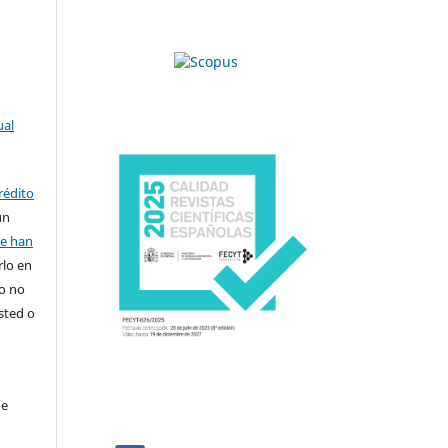
ual
rédito
un
se han
rlo en
ro no
sted o
de