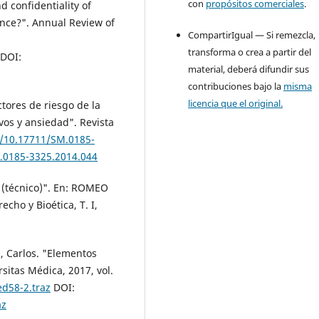
con
propósitos comerciales
.
 confidentiality of
ence?". Annual Review of
CompartirIgual — Si remezcla,
transforma o crea a partir del
DOI:
material, deberá difundir sus
contribuciones bajo la
misma
licencia que el original.
ores de riesgo de la
vos y ansiedad". Revista
g/10.17711/SM.0185-
M.0185-3325.2014.044
 (técnico)". En: ROMEO
cho y Bioética, T. I,
Carlos. "Elementos
rsitas Médica, 2017, vol.
ed58-2.traz
DOI:
az