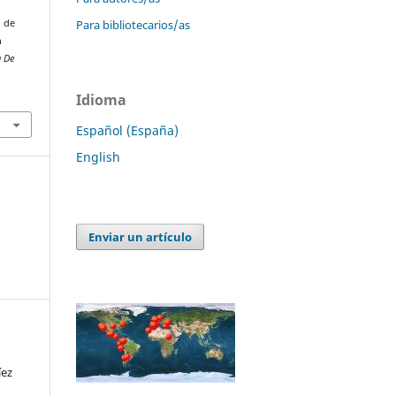
Para bibliotecarios/as
n de
n
a De
Idioma
Español (España)
English
Enviar un artículo
íez