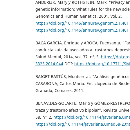
ANDERLIK, Mary y ROTHSTEIN, Mark. "Privacy and
genetic information: What rules for the new sci
Genomics and Human Genetics, 2001, vol. 2.
https://doi.org/10.1146/annurev.genom.2.1.401
https://doi.org/10.1146/annurev.genom.2.1.401
BACA GARCÍA, Enrique y AROCA, Fuensanta. "Fact
conducta suicida asociados a trastornos depresi
Salud Mental, 2014, vol. 37, nº. 5.
https://doi.or
3325.2014.044
DOI:
https://doi.org/10.17711/S
BAIGET BASTÚS, Montserrat. "Análisis genéticos
CASABONA, Carlos María. Enciclopedia de Biodere
Granada, Comares, 2011.
BENAVIDES-SOLARTE, Mario y GÓMEZ-RESTREPO, 
traza y trastorno afectivo bipolar". Revista Unive
58, nº. 2.
https://doi.org/10.11144/Javeriana.um
https://doi.org/10.11144/Javeriana.umed58-2.tr