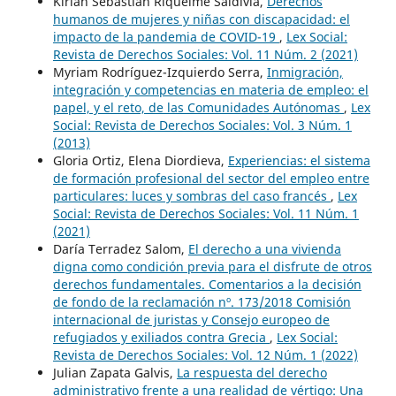
Kirian Sebastián Riquelme Saldivia,
Derechos
humanos de mujeres y niñas con discapacidad: el
impacto de la pandemia de COVID-19
,
Lex Social:
Revista de Derechos Sociales: Vol. 11 Núm. 2 (2021)
Myriam Rodríguez-Izquierdo Serra,
Inmigración,
integración y competencias en materia de empleo: el
papel, y el reto, de las Comunidades Autónomas
,
Lex
Social: Revista de Derechos Sociales: Vol. 3 Núm. 1
(2013)
Gloria Ortiz, Elena Diordieva,
Experiencias: el sistema
de formación profesional del sector del empleo entre
particulares: luces y sombras del caso francés
,
Lex
Social: Revista de Derechos Sociales: Vol. 11 Núm. 1
(2021)
Daría Terradez Salom,
El derecho a una vivienda
digna como condición previa para el disfrute de otros
derechos fundamentales. Comentarios a la decisión
de fondo de la reclamación nº. 173/2018 Comisión
internacional de juristas y Consejo europeo de
refugiados y exiliados contra Grecia
,
Lex Social:
Revista de Derechos Sociales: Vol. 12 Núm. 1 (2022)
Julian Zapata Galvis,
La respuesta del derecho
administrativo frente a una realidad de vértigo: Una