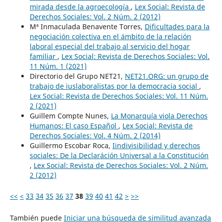
mirada desde la agroecología
,
Lex Social: Revista de
Derechos Sociales: Vol. 2 Núm. 2 (2012)
Mª Inmaculada Benavente Torres,
Dificultades para la
negociación colectiva en el ámbito de la relación
laboral especial del trabajo al servicio del hogar
familiar
,
Lex Social: Revista de Derechos Sociales: Vol.
11 Núm. 1 (2021)
Directorio del Grupo NET21,
NET21.ORG: un grupo de
trabajo de iuslaboralistas por la democracia social
,
Lex Social: Revista de Derechos Sociales: Vol. 11 Núm.
2 (2021)
Guillem Compte Nunes,
La Monarquía viola Derechos
Humanos: El caso Español
,
Lex Social: Revista de
Derechos Sociales: Vol. 4 Núm. 2 (2014)
Guillermo Escobar Roca,
Iindivisibilidad y derechos
sociales: De la Declaráción Universal a la Constitución
,
Lex Social: Revista de Derechos Sociales: Vol. 2 Núm.
2 (2012)
<<
<
33
34
35
36
37
38
39
40
41
42
>
>>
También puede
Iniciar una búsqueda de similitud avanzada