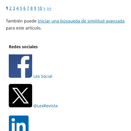
1
2
3
4
5
6
7
8
9
10
>
>>
También puede
Iniciar una búsqueda de similitud avanzada
para este artículo.
Redes sociales
Lex Social
@LexRevista