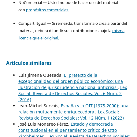
NoComercial — Usted no puede hacer uso del material
con
propósitos comerciales
.
CompartirIgual — Si remezcla, transforma o crea a partir del
material, deberá difundir sus contribuciones bajo la
misma
licencia que el original.
Artículos similares
Luis Jimena Quesada,
El pretexto de la
excepcionalidad del orden público económico: una
ilustración de jurisprudencia nacional anticrisis
,
Lex
Social: Revista de Derechos Sociales: Vol. 6 Núm. 2
(2016)
Jean-Michel Servais,
España y la OIT (1975-2000): una
relación mutuamente enriquecedora
,
Lex Social:
Revista de Derechos Sociales: Vol. 12 Núm. 1 (2022)
José Luis Monereo Pérez,
Estado y democracia
constitucional en el pensamiento crítico de Otto
Kirchheimer
,
Lex Social: Revista de Derechos Sociales: