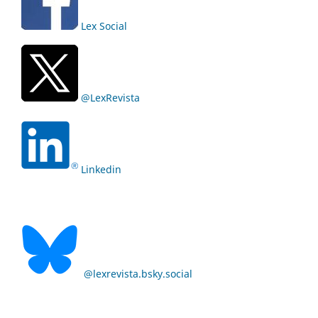
Lex Social
@LexRevista
Linkedin
@lexrevista.bsky.social