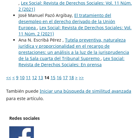
,
Lex Social: Revista de Derechos Sociales: Vol. 11 Núm.
2 (2021)
José Manuel Pazó Argibay,
El tratamiento del
desempleo en el derecho derivado de la Unión
Europea
,
Lex Social: Revista de Derechos Sociales: Vol.
11 Núm. 2 (2021)
Ana N. Escribá Pérez ,
Tutela preventiva, naturaleza
jurídica y proporcionalidad en el recargo de
prestaciones: un análisis a la luz de la jurisprudencia
de la Sala cuarta del Tribunal Supremo
,
Lex Social:
Revista de Derechos Sociales: En prensa
<<
<
9
10
11
12
13
14
15
16
17
18
>
>>
También puede
Iniciar una búsqueda de similitud avanzada
para este artículo.
Redes sociales