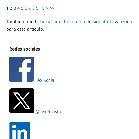
1
2
3
4
5
6
7
8
9
10
>
>>
También puede
Iniciar una búsqueda de similitud avanzada
para este artículo.
Redes sociales
Lex Social
@LexRevista