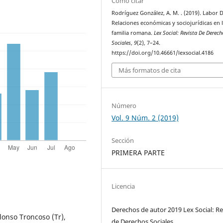
Cómo citar
Rodríguez González, A. M. . (2019). Labor 
Relaciones económicas y sociojurídicas en 
familia romana.
Lex Social: Revista De Derech
Sociales
,
9
(2), 7–24.
https://doi.org/10.46661/lexsocial.4186
Más formatos de cita
Número
Vol. 9 Núm. 2 (2019)
Sección
PRIMERA PARTE
Licencia
Derechos de autor 2019 Lex Social: Re
lonso Troncoso (Tr),
de Derechos Sociales