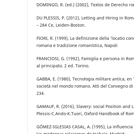
DOMINGO, R. (ed.) (2002), Textos de Derecho r
DU PLESSIS, P. (2012), Letting and Hiring in Ro
– 284 Ce, Leiden-Boston.
FIORI, R. (1999), La definizione della ‘locatio co
romana e tradizione romanística, Napoli
FRANCIOSI, G. (1992), Famiglia e persona in Roma
al principato. 2 ed. Torino.
GABBA, E. (1980), Tecnologia militare antica, en
società nel mondo romano. Atti del Convegno di
234.
GAMAUF, R. (2016), Slavery: social Position and 
Plessis-C.Ando-K.Tuori, Oxford Handbook of Rom
GÓMEZ-IGLESIAS CASAL, A. (1995), La influenci
las modernas relaciones de trabajo, Madrid