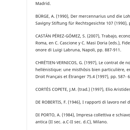
Madrid.
BÜRGE, A. (1990), Der mercennarius und die Lohn
Savigny Stiftung für Rechtsgesichte 107 (1990), 
CASTÁN PÉREZ-GÓMEZ, S. (2007), Trabajo, econo
Roma, en C. Cascione y C. Masi Doria (eds.), Fid
onore di Luigi Labruna, Napoli, pp. 887-911.
CHRÉTIEN-VERNICOS, G. (1997), Le contrat de no
hellénistique: une misthôsis bien particulière, 
Droit Français et Étranger 75.4 (1997), pp. 587- 
CORTÉS COPETE, J.M. (trad.) (1997), Elio Aristid
DE ROBERTIS, F. (1946), I rapporti di lavoro nel 
DI PORTO, A. (1984), Impresa collettiva e schia
antica (II sec. a.C-II sec. d.C), Milano.