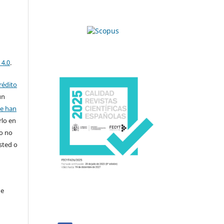
 4.0
.
rédito
un
se han
rlo en
ro no
sted o
de