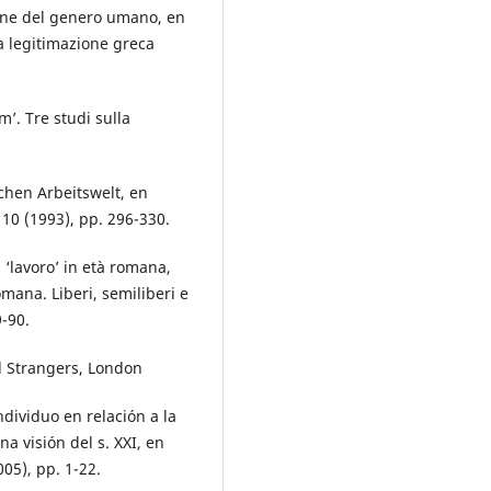
ne del genero umano, en
 la legitimazione greca
’. Tre studi sulla
chen Arbeitswelt, en
110 (1993), pp. 296-330.
 ‘lavoro’ in età romana,
omana. Liberi, semiliberi e
-90.
d Strangers, London
ndividuo en relación a la
a visión del s. XXI, en
05), pp. 1-22.