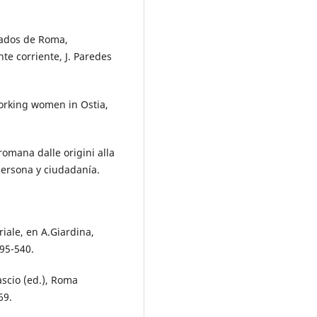
dados de Roma,
nte corriente, J. Paredes
orking women in Ostia,
romana dalle origini alla
persona y ciudadanía.
iale, en A.Giardina,
495-540.
ascio (ed.), Roma
69.