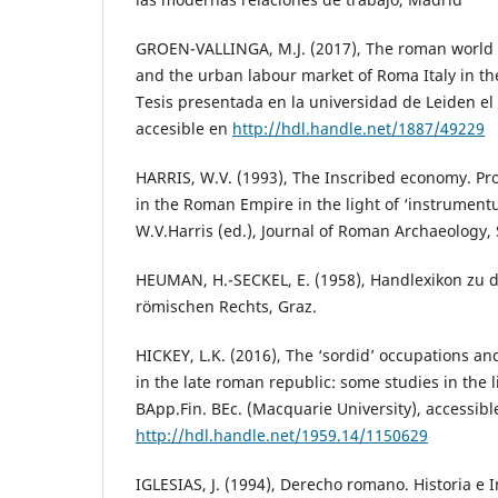
GROEN-VALLINGA, M.J. (2017), The roman world o
and the urban labour market of Roma Italy in the
Tesis presentada en la universidad de Leiden el
accesible en
http://hdl.handle.net/1887/49229
HARRIS, W.V. (1993), The Inscribed economy. Pro
in the Roman Empire in the light of ‘instrumen
W.V.Harris (ed.), Journal of Roman Archaeology, 
HEUMAN, H.-SECKEL, E. (1958), Handlexikon zu 
römischen Rechts, Graz.
HICKEY, L.K. (2016), The ‘sordid’ occupations a
in the late roman republic: some studies in the l
BApp.Fin. BEc. (Macquarie University), accessibl
http://hdl.handle.net/1959.14/1150629
IGLESIAS, J. (1994), Derecho romano. Historia e I