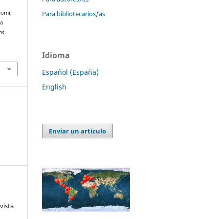
Para bibliotecarios/as
Domi,
la
os
Idioma
Español (España)
English
Enviar un artículo
vista