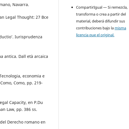
omano, Navarra.
CompartirIgual — Si remezcla,
transforma o crea a partir del
man Legal Thought: 27 Bce
material, deberá difundir sus
contribuciones bajo la
misma
licencia que el original.
nductio’. Iurisprudenza
 antica. Dall età arcaica
 Tecnologia, economia e
 Como, Como, pp. 219-
Legal Capacity, en P.Du
an Law, pp. 386 ss.
a del Derecho romano en