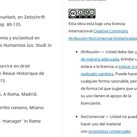
arbeit, en Zeitschrift
Esta obra está bajo una licencia
pp. 80-135.
internacional
Creative Commons
mía y esclavitud en
Atribución-NoComercial-SinDerivadas
es Humanitas Ius. Studi in
Atribución — Usted debe dar
c
de manera adecuada
, brindar 
urrice en droit
enlace a la licencia, e
indicar si 
en Revue Historique de
realizado cambios
. Puede hace
615.
cualquier forma razonable, pe
de forma tal que sugiera que u
es, A Roma, Madrid.
su uso tienen el apoyo de la
licenciante.
diritto romano, Milano.
NoComercial — Usted no pue
vo ‘manager’ in Roma
hacer uso del material
con
propósitos comerciales
.