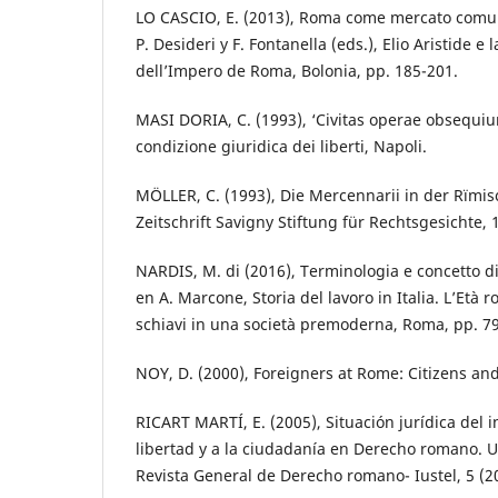
LO CASCIO, E. (2013), Roma come mercato comu
P. Desideri y F. Fontanella (eds.), Elio Aristide e
dell’Impero de Roma, Bolonia, pp. 185-201.
MASI DORIA, C. (1993), ‘Civitas operae obsequium
condizione giuridica dei liberti, Napoli.
MÖLLER, C. (1993), Die Mercennarii in der Rïmis
Zeitschrift Savigny Stiftung für Rechtsgesichte, 
NARDIS, M. di (2016), Terminologia e concetto di
en A. Marcone, Storia del lavoro in Italia. L’Età r
schiavi in una società premoderna, Roma, pp. 79
NOY, D. (2000), Foreigners at Rome: Citizens an
RICART MARTÍ, E. (2005), Situación jurídica del i
libertad y a la ciudadanía en Derecho romano. Un
Revista General de Derecho romano- Iustel, 5 (20