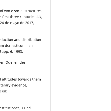
f work: social structures
 first three centuries AD,
 24 de mayo de 2017,
duction and distribution
tum domesticum’, en
Supp. 6, 1993.
den Quellen des
nd attitudes towards them
iterary evidence,
e en:
nstituciones, 11 ed.,