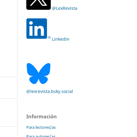
@LexRevista
Linkedin
@lexrevista.bsky.social
Información
Para lectores/as
Para autores/as