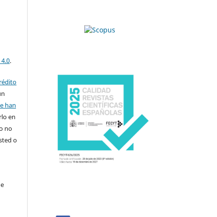
 4.0
.
rédito
un
se han
rlo en
ro no
sted o
de