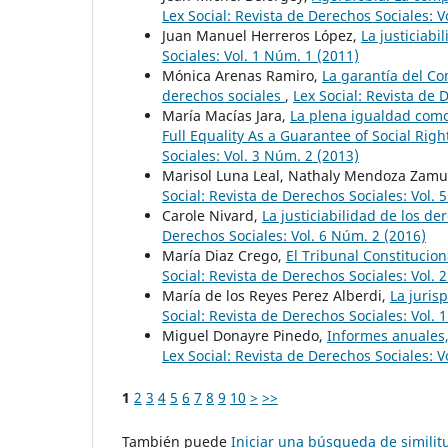
Lex Social: Revista de Derechos Sociales: V
Juan Manuel Herreros López,
La justiciabi
Sociales: Vol. 1 Núm. 1 (2011)
Mónica Arenas Ramiro,
La garantía del Co
derechos sociales
,
Lex Social: Revista de 
María Macías Jara,
La plena igualdad como 
Full Equality As a Guarantee of Social Righ
Sociales: Vol. 3 Núm. 2 (2013)
Marisol Luna Leal, Nathaly Mendoza Zamu
Social: Revista de Derechos Sociales: Vol. 
Carole Nivard,
La justiciabilidad de los d
Derechos Sociales: Vol. 6 Núm. 2 (2016)
María Diaz Crego,
El Tribunal Constitucion
Social: Revista de Derechos Sociales: Vol. 
María de los Reyes Perez Alberdi,
La juris
Social: Revista de Derechos Sociales: Vol. 
Miguel Donayre Pinedo,
Informes anuales
Lex Social: Revista de Derechos Sociales: V
1
2
3
4
5
6
7
8
9
10
>
>>
También puede
Iniciar una búsqueda de simili