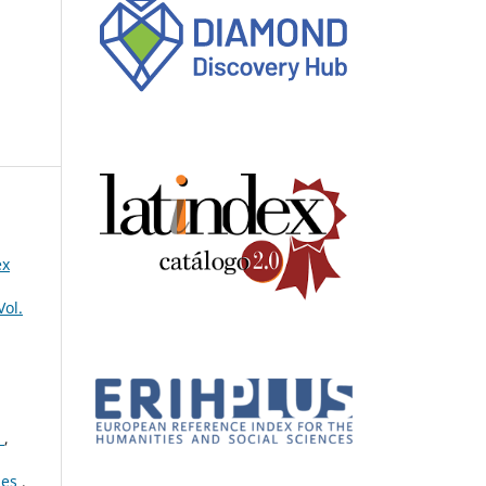
ex
Vol.
o
,
les
,