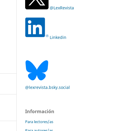
@LexRevista
Linkedin
@lexrevista.bsky.social
Información
Para lectores/as
Para autores/as