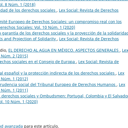
ol. 8 Núm. 1 (2018)
lidad de los derechos sociales
,
Lex Social: Revista de Derechos
mité Europeo de Derechos Sociales: un compromiso real con los
Derechos Sociales: Vol. 10 Núm. 1 (2020)
garantía de los derechos sociales y la proyección de la solidarida
ts and Projection of Solidarity
,
Lex Social: Revista de Derechos
dio,
EL DERECHO AL AGUA EN MÉXICO. ASPECTOS GENERALES
,
Le
5 Núm. 2 (2015)
erechos sociales en el Consejo de Europa
,
Lex Social: Revista de
al español y la protección indirecta de los derechos sociales
,
Lex
2 Núm. 1 (2012)
prudencia social del Tribunal Europeo de Derechos Humanos
,
Lex
1 Núm. 1 (2011)
, derechos sociales y Ombudsmen: Portugal, Colombia y El Salvad
ol. 10 Núm. 1 (2020)
tud avanzada
para este artículo.