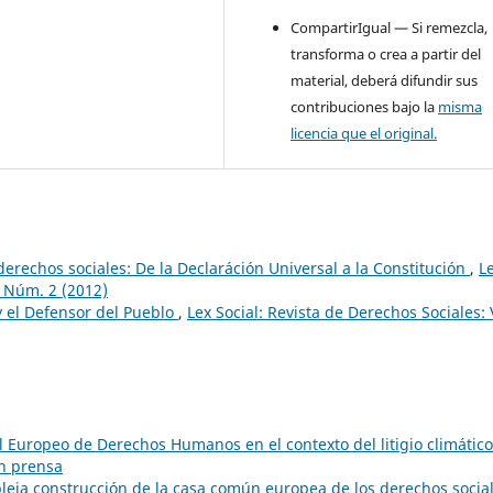
CompartirIgual — Si remezcla,
transforma o crea a partir del
material, deberá difundir sus
contribuciones bajo la
misma
licencia que el original.
 derechos sociales: De la Declaráción Universal a la Constitución
,
L
2 Núm. 2 (2012)
y el Defensor del Pueblo
,
Lex Social: Revista de Derechos Sociales: 
l Europeo de Derechos Humanos en el contexto del litigio climátic
En prensa
leja construcción de la casa común europea de los derechos socia