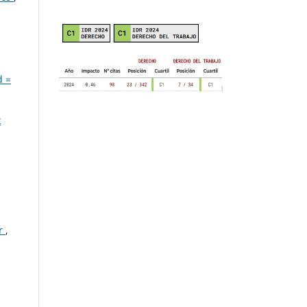
d =
x
or
,