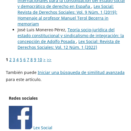
internacionales para la consolidación del Estado social
y democrático de derecho en España
,
Lex Social:
Revista de Derechos Sociales: Vol. 9 Núm. 1 (2019):
Homenaje al profesor Manuel Terol Becerra in
memoriam
José Luis Monereo Pérez,
Teoría socio-jurídica del
estado constitucional y sindicalismo de integración: la
concepción de Adolfo Posada
,
Lex Social: Revista de
Derechos Sociales: Vol. 12 Núm. 1 (2022)
1
2
3
4
5
6
7
8
9
10
>
>>
También puede
Iniciar una búsqueda de similitud avanzada
para este artículo.
Redes sociales
Lex Social