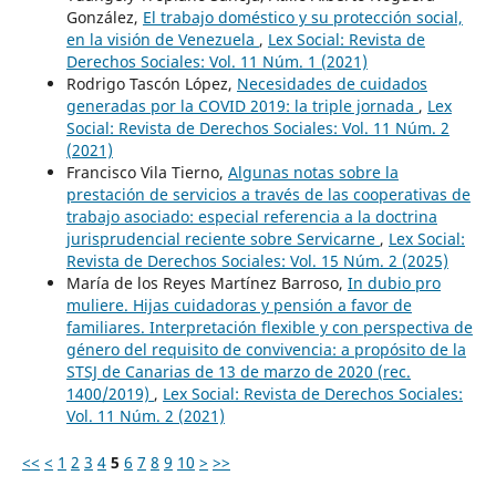
González,
El trabajo doméstico y su protección social,
en la visión de Venezuela
,
Lex Social: Revista de
Derechos Sociales: Vol. 11 Núm. 1 (2021)
Rodrigo Tascón López,
Necesidades de cuidados
generadas por la COVID 2019: la triple jornada
,
Lex
Social: Revista de Derechos Sociales: Vol. 11 Núm. 2
(2021)
Francisco Vila Tierno,
Algunas notas sobre la
prestación de servicios a través de las cooperativas de
trabajo asociado: especial referencia a la doctrina
jurisprudencial reciente sobre Servicarne
,
Lex Social:
Revista de Derechos Sociales: Vol. 15 Núm. 2 (2025)
María de los Reyes Martínez Barroso,
In dubio pro
muliere. Hijas cuidadoras y pensión a favor de
familiares. Interpretación flexible y con perspectiva de
género del requisito de convivencia: a propósito de la
STSJ de Canarias de 13 de marzo de 2020 (rec.
1400/2019)
,
Lex Social: Revista de Derechos Sociales:
Vol. 11 Núm. 2 (2021)
<<
<
1
2
3
4
5
6
7
8
9
10
>
>>