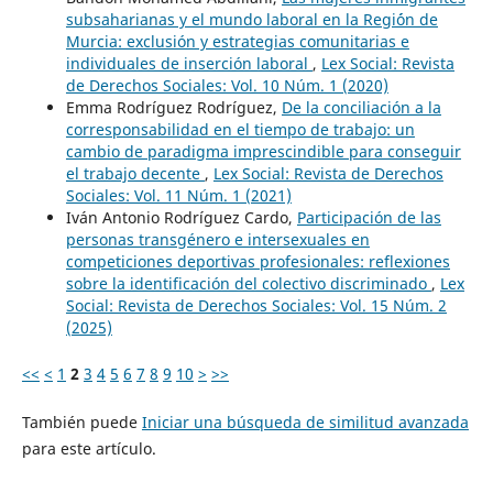
subsaharianas y el mundo laboral en la Regi´ón de
Murcia: exclusión y estrategias comunitarias e
individuales de inserción laboral
,
Lex Social: Revista
de Derechos Sociales: Vol. 10 Núm. 1 (2020)
Emma Rodríguez Rodríguez,
De la conciliación a la
corresponsabilidad en el tiempo de trabajo: un
cambio de paradigma imprescindible para conseguir
el trabajo decente
,
Lex Social: Revista de Derechos
Sociales: Vol. 11 Núm. 1 (2021)
Iván Antonio Rodríguez Cardo,
Participación de las
personas transgénero e intersexuales en
competiciones deportivas profesionales: reflexiones
sobre la identificación del colectivo discriminado
,
Lex
Social: Revista de Derechos Sociales: Vol. 15 Núm. 2
(2025)
<<
<
1
2
3
4
5
6
7
8
9
10
>
>>
También puede
Iniciar una búsqueda de similitud avanzada
para este artículo.