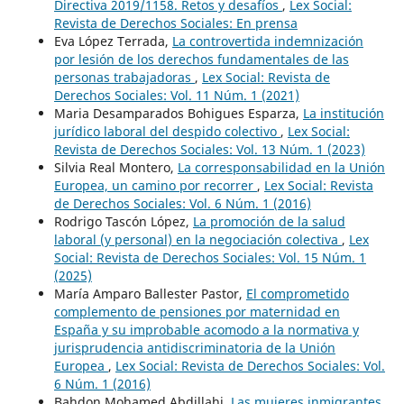
Directiva 2019/1158. Retos y desafíos
,
Lex Social:
Revista de Derechos Sociales: En prensa
Eva López Terrada,
La controvertida indemnización
por lesión de los derechos fundamentales de las
personas trabajadoras
,
Lex Social: Revista de
Derechos Sociales: Vol. 11 Núm. 1 (2021)
Maria Desamparados Bohigues Esparza,
La institución
jurídico laboral del despido colectivo
,
Lex Social:
Revista de Derechos Sociales: Vol. 13 Núm. 1 (2023)
Silvia Real Montero,
La corresponsabilidad en la Unión
Europea, un camino por recorrer
,
Lex Social: Revista
de Derechos Sociales: Vol. 6 Núm. 1 (2016)
Rodrigo Tascón López,
La promoción de la salud
laboral (y personal) en la negociación colectiva
,
Lex
Social: Revista de Derechos Sociales: Vol. 15 Núm. 1
(2025)
María Amparo Ballester Pastor,
El comprometido
complemento de pensiones por maternidad en
España y su improbable acomodo a la normativa y
jurisprudencia antidiscriminatoria de la Unión
Europea
,
Lex Social: Revista de Derechos Sociales: Vol.
6 Núm. 1 (2016)
Bahdon Mohamed Abdillahi,
Las mujeres inmigrantes