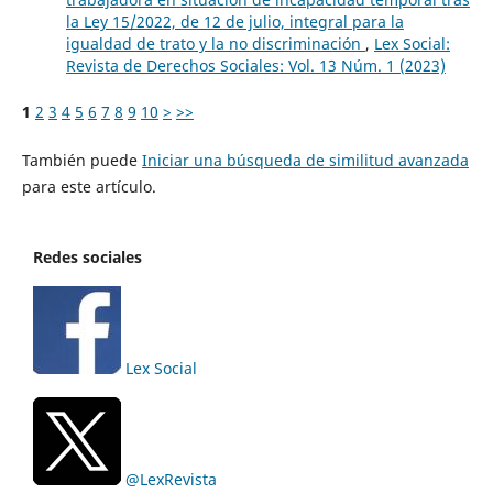
la Ley 15/2022, de 12 de julio, integral para la
igualdad de trato y la no discriminación
,
Lex Social:
Revista de Derechos Sociales: Vol. 13 Núm. 1 (2023)
1
2
3
4
5
6
7
8
9
10
>
>>
También puede
Iniciar una búsqueda de similitud avanzada
para este artículo.
Redes sociales
Lex Social
@LexRevista