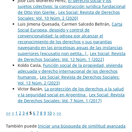
José Luis Monereo Pérez,
El derecho social y los
sujetos colectivos: la construcción jurídica fundacional
de Otto Von Gierke
,
Lex Social: Revista de Derechos
Sociales: Vol. 10 Núm. 2 (2020)
Luis Jimena Quesada, Carmen Salcedo Beltrán,
Carta
Social Europea, despido y control de
convencionalidad: la odisea por alcanzar el
reconocimiento de los derechos y sus garantías
navegando en las procelosas aguas de las instancias
superiores (excusatio non petita…)
,
Lex Social: Revista
de Derechos Sociales: Vol. 12 Núm. 1 (2022)
Koldo Casla,
Función social de la propiedad, vivienda
adecuada y derecho internacional de los derechos
humanos
,
Lex Social: Revista de Derechos Sociales:
Vol. 13 Núm. 2 (2023)
Víctor Bazán,
La protección de los derechos a la salud
y la seguridad social en Argentina
,
Lex Social: Revista
de Derechos Sociales: Vol. 7 Núm. 1 (2017)
<<
<
1
2
3
4
5
6
7
8
9
10
>
>>
También puede
Iniciar una búsqueda de similitud avanzada