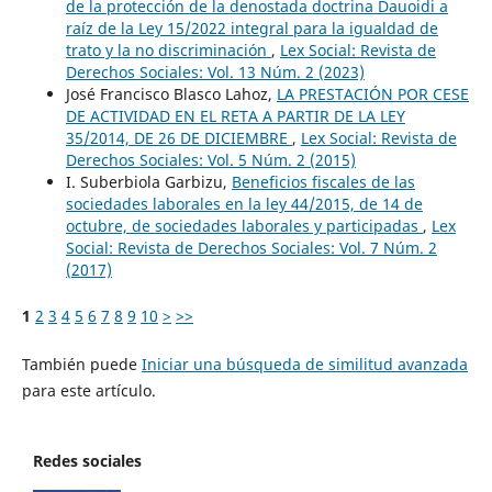
de la protección de la denostada doctrina Dauoidi a
raíz de la Ley 15/2022 integral para la igualdad de
trato y la no discriminación
,
Lex Social: Revista de
Derechos Sociales: Vol. 13 Núm. 2 (2023)
José Francisco Blasco Lahoz,
LA PRESTACIÓN POR CESE
DE ACTIVIDAD EN EL RETA A PARTIR DE LA LEY
35/2014, DE 26 DE DICIEMBRE
,
Lex Social: Revista de
Derechos Sociales: Vol. 5 Núm. 2 (2015)
I. Suberbiola Garbizu,
Beneficios fiscales de las
sociedades laborales en la ley 44/2015, de 14 de
octubre, de sociedades laborales y participadas
,
Lex
Social: Revista de Derechos Sociales: Vol. 7 Núm. 2
(2017)
1
2
3
4
5
6
7
8
9
10
>
>>
También puede
Iniciar una búsqueda de similitud avanzada
para este artículo.
Redes sociales