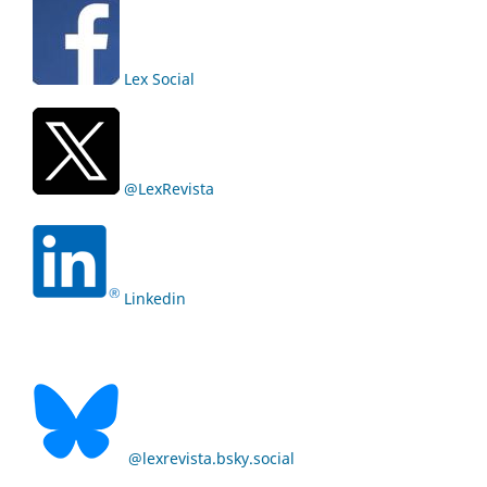
Lex Social
@LexRevista
Linkedin
@lexrevista.bsky.social