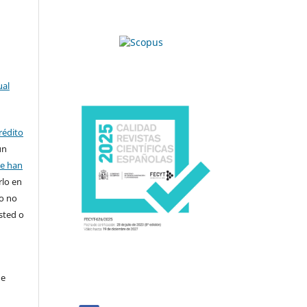
ual
rédito
un
se han
rlo en
ro no
sted o
de