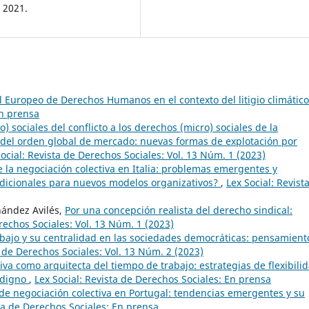
, 2021.
l Europeo de Derechos Humanos en el contexto del litigio climátic
En prensa
) sociales del conflicto a los derechos (micro) sociales de la
l del orden global de mercado: nuevas formas de explotación por
Social: Revista de Derechos Sociales: Vol. 13 Núm. 1 (2023)
e la negociación colectiva en Italia: problemas emergentes y
dicionales para nuevos modelos organizativos?
,
Lex Social: Revist
nández Avilés,
Por una concepción realista del derecho sindical:
rechos Sociales: Vol. 13 Núm. 1 (2023)
rabajo y su centralidad en las sociedades democráticas: pensamient
a de Derechos Sociales: Vol. 13 Núm. 2 (2023)
iva como arquitecta del tiempo de trabajo: estrategias de flexibili
o digno
,
Lex Social: Revista de Derechos Sociales: En prensa
de negociación colectiva en Portugal: tendencias emergentes y su
sta de Derechos Sociales: En prensa