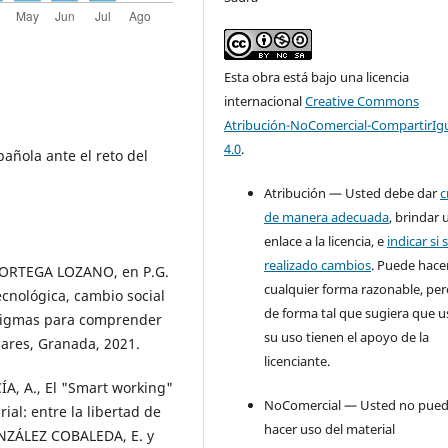
Esta obra está bajo una licencia
internacional
Creative Commons
Atribución-NoComercial-CompartirIg
4.0
.
añola ante el reto del
Atribución — Usted debe dar
c
de manera adecuada
, brindar 
enlace a la licencia, e
indicar si 
realizado cambios
. Puede hace
en ORTEGA LOZANO, en P.G.
cualquier forma razonable, pe
ecnológica, cambio social
de forma tal que sugiera que u
adigmas para comprender
su uso tienen el apoyo de la
omares, Granada, 2021.
licenciante.
, A., El "Smart working"
NoComercial — Usted no pue
al: entre la libertad de
hacer uso del material
ONZÁLEZ COBALEDA, E. y