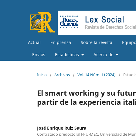
Actual
En prensa
Sobre la revista
Equipo
Envíos
Estadísticas
Acerca de
Inicio
/
Archivos
/
Vol. 14 Núm. 1 (2024)
/
Estudi
El smart working y su futu
partir de la experiencia ita
José Enrique Ruiz Saura
Contratado predoctoral FPU-MEC. Universidad de Mur