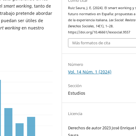
Cómo citar
el
smart working
, tanto de
Ruiz Saura, J. E. (2024). El smart working y 
trabajo pretende abordar
futuro normativo en España: propuestas a 
 puedan ser útiles de
de la experiencia italiana.
Lex Social: Revista
Derechos Sociales
,
14
(1), 1–28.
rt working
en nuestro
https://doi.org/10.46661/lexsocial.9557
Más formatos de cita
Número
Vol. 14 Núm. 1 (2024)
Sección
Estudios
Licencia
Derechos de autor 2023 José Enrique 
Saura