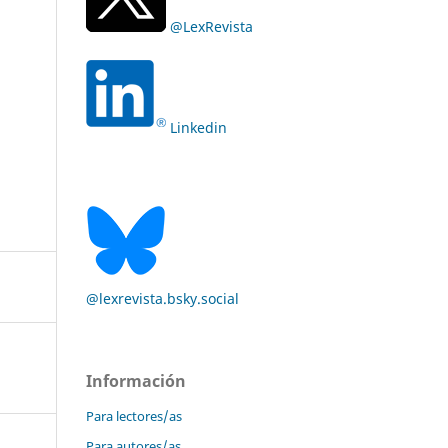
@LexRevista
Linkedin
@lexrevista.bsky.social
Información
Para lectores/as
Para autores/as