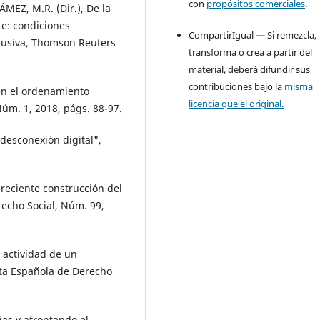
con
propósitos comerciales
.
EZ, M.R. (Dir.), De la
te: condiciones
CompartirIgual — Si remezcla,
clusiva, Thomson Reuters
transforma o crea a partir del
material, deberá difundir sus
contribuciones bajo la
misma
en el ordenamiento
licencia que el original.
Núm. 1, 2018, págs. 88-97.
desconexión digital",
 reciente construcción del
recho Social, Núm. 99,
a actividad de un
ista Española de Derecho
as y afrontando el