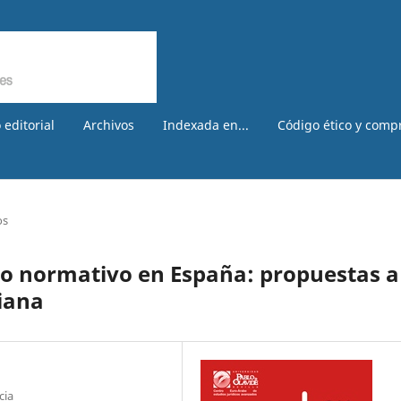
 editorial
Archivos
Indexada en...
Código ético y comp
os
ro normativo en España: propuestas a
liana
cia