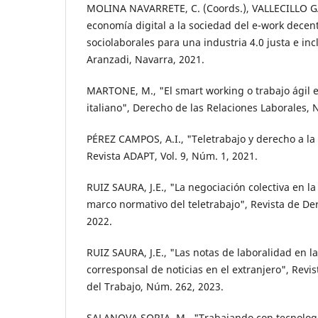
MOLINA NAVARRETE, C. (Coords.), VALLECILLO GÁM
economía digital a la sociedad del e-work decen
sociolaborales para una industria 4.0 justa e in
Aranzadi, Navarra, 2021.
MARTONE, M., "El smart working o trabajo ágil 
italiano", Derecho de las Relaciones Laborales, 
PÉREZ CAMPOS, A.I., "Teletrabajo y derecho a la 
Revista ADAPT, Vol. 9, Núm. 1, 2021.
RUIZ SAURA, J.E., "La negociación colectiva en la
marco normativo del teletrabajo", Revista de De
2022.
RUIZ SAURA, J.E., "Las notas de laboralidad en l
corresponsal de noticias en el extranjero", Rev
del Trabajo, Núm. 262, 2023.
SALANOVA SORIA, M., "Trabajando con tecnologí