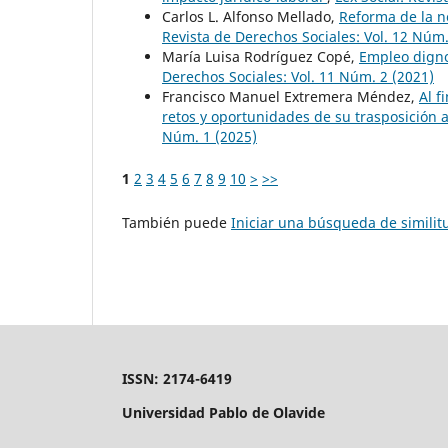
Carlos L. Alfonso Mellado,
Reforma de la n
Revista de Derechos Sociales: Vol. 12 Núm.
María Luisa Rodríguez Copé,
Empleo digno
Derechos Sociales: Vol. 11 Núm. 2 (2021)
Francisco Manuel Extremera Méndez,
Al f
retos y oportunidades de su trasposición 
Núm. 1 (2025)
1
2
3
4
5
6
7
8
9
10
>
>>
También puede
Iniciar una búsqueda de simili
ISSN: 2174-6419
Universidad Pablo de Olavide