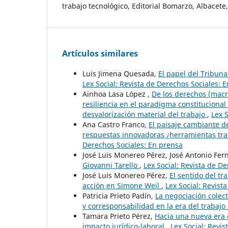
trabajo tecnológico, Editorial Bomarzo, Albacete
Artículos similares
Luis Jimena Quesada,
El papel del Tribuna
Lex Social: Revista de Derechos Sociales: 
Ainhoa Lasa López ,
De los derechos (macro
resiliencia en el paradigma constituciona
desvalorización material del trabajo
,
Lex 
Ana Castro Franco,
El paisaje cambiante d
respuestas innovadoras ¿herramientas tra
Derechos Sociales: En prensa
José Luis Monereo Pérez, José Antonio Fer
Giovanni Tarello
,
Lex Social: Revista de De
José Luis Monereo Pérez,
El sentido del t
acción en Simone Weil
,
Lex Social: Revist
Patricia Prieto Padín,
La negociación colect
y corresponsabilidad en la era del trabaj
Tamara Prieto Pérez,
Hacia una nueva era 
impacto jurídico-laboral
,
Lex Social: Revi