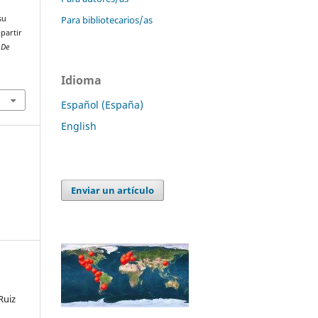
Para bibliotecarios/as
su
partir
 De
Idioma
Español (España)
English
Enviar un artículo
Ruiz